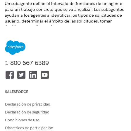
Un subagente define el intervalo de funciones de un agente
para un trabajo concreto que se va a realizar. Los subagentes
ayudan a los agentes a identificar los tipos de solicitudes de
usuario, determinar el ámbito de las solicitudes, tomar
decisiones y realizar acciones.
EDICIONES NECESARIAS
Disponible en: Lightning Experience
Disponible en:
Enterprise
Edition,
Performance Edition
,
1-800-667-6389
Unlimited Edition
y
Developer Edition
con el complemento
Agentforce for Automotive Edition o incluido en Agentforce
1 Automotive Edition. Requiere que cada usuario tenga el
complemento Agentforce for Automotive para acceder a la
acción.
SALESFORCE
Subagente: Gestión de reclamaciones de garantía de
Declaración de privacidad
automoción
Los clientes o socios pueden utilizar el subagente Gestión
Declaración de seguridad
de reclamaciones de garantía de automoción desde un
Condiciones de uso
sitio de Experience Cloud para resumir reclamaciones de
Directrices de participación
garantía enviadas, comprobar el estado de sus