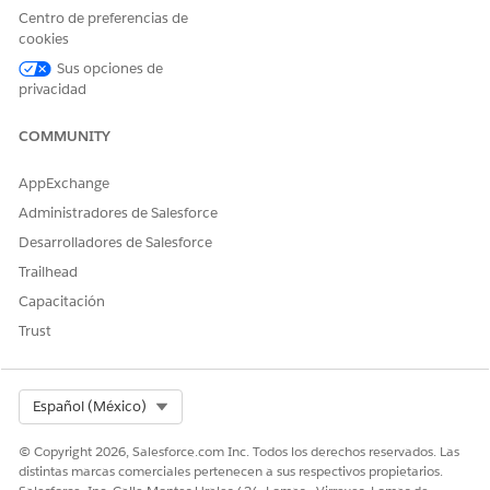
reclamaciones y validar la información de garantía de sus
Centro de preferencias de
cookies
vehículos, activos o piezas.
Sus opciones de
privacidad
COMMUNITY
¿RESOLVIÓ ESTE ARTÍCULO SU PROBLEMA?
¡Háganos saber cómo podemos mejorar!
AppExchange
Sí
No
Administradores de Salesforce
Desarrolladores de Salesforce
Trailhead
Capacitación
Trust
Select Org
Español (México)
© Copyright 2026, Salesforce.com Inc. Todos los derechos reservados. Las
distintas marcas comerciales pertenecen a sus respectivos propietarios.