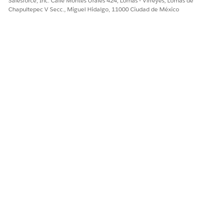
Salesforce, Inc. Calle Montes Urales 424, Lomas - Virreyes, Lomas de
Chapultepec V Secc., Miguel Hidalgo, 11000 Ciudad de México