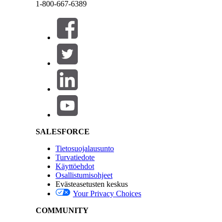
1-800-667-6389
Sulje
Sulje
RATKAISIKO TÄMÄ ARTIKKELI ONGELMASI?
Anna palautetta, jotta voimme kehittyä!
Salesforce Help | Article
SALESFORCE
Tietosuojalausunto
Turvatiedote
Käyttöehdot
Osallistumisohjeet
Evästeasetusten keskus
Your Privacy Choices
COMMUNITY