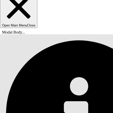
Open Main Menu
Close
Modal Body...
Olet tässä:
Salesforce-ohje
Asiakirja
Automotive Cloud