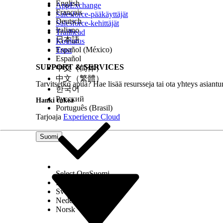
English
AppExchange
Français
Salesforce-pääkäyttäjät
Deutsch
Salesforce-kehittäjät
Italiano
Trailhead
日本語
Koulutus
Español (México)
Trust
Español
SUPPORT & SERVICES
中文（简体）
中文（繁體）
Tarvitsetko apua? Hae lisää resursseja tai ota yhteys asiantu
한국어
Русский
Hanki tukea
Português (Brasil)
Tarjoaja
Experience Cloud
Suomi
Select Org
Suomi
Dansk
Svenska
Nederlands
Norsk