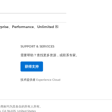
prise
、
Performance
、
Unlimited
和
SUPPORT & SERVICES
赔，检查他们的索赔状态，并验证他们的车辆、资
需要帮助？查找更多资源，或联系专家。
获得支持
是
否
技术提供者
Experience Cloud
有权利。其他各商标均为其各自的所有人所有。
co, CA 94105, United States