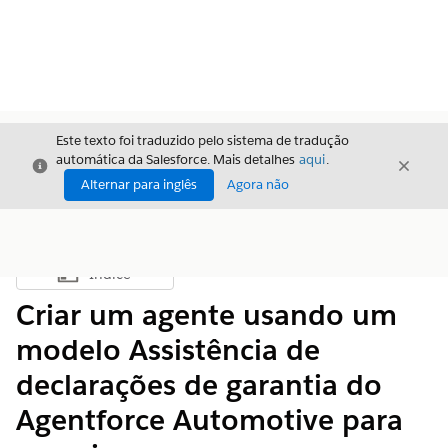
Este texto foi traduzido pelo sistema de tradução
automática da Salesforce. Mais detalhes
aqui
.
Fechar
Fecha
Fechar
Alternar para inglês
Agora não
Índice
Mostrar índice
Criar um agente usando um
modelo Assistência de
declarações de garantia do
Agentforce Automotive para