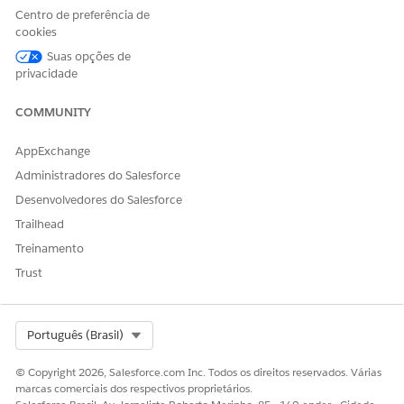
defina as configurações de acordo com suas necessidades.
Centro de preferência de
cookies
Os clientes podem iniciar uma interação com o agente
Suas opções de
diretamente de um site do Experience Cloud.
privacidade
COMMUNITY
ESTE ARTIGO RESOLVEU SEU PROBLEMA?
AppExchange
Diga-nos para podermos melhorar!
Administradores do Salesforce
Sim
Não
Desenvolvedores do Salesforce
Trailhead
Treinamento
Trust
Select Org
Português (Brasil)
© Copyright 2026, Salesforce.com Inc. Todos os direitos reservados. Várias
marcas comerciais dos respectivos proprietários.