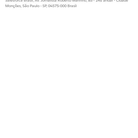
Salesforce Brasil, Av. Jornalista Roberto Marinho, 85 - 14º andar - Cidade
Monções, São Paulo - SP, 04575-000 Brasil