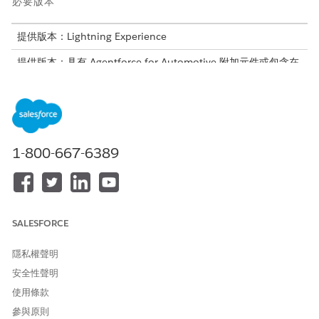
必要版本
提供版本：Lightning Experience
提供版本：具有 Agentforce for Automotive 附加元件或包含在
Agentforce 1 Automotive Edition 中的
Enterprise
、
Performance
、
Unlimited
及
Developer
Edition。需要每個使
用者擁有 Agentforce for Automotive 附加元件才能存取動作。
設定 Einstein 生成式 AI 以存取強大的生成式 AI 功能
。
啟用 Agentforce
。
1-800-667-6389
使用「適用於合作夥伴的汽車保固索賠協助」範本來
建立工作人
員
,並根據您的需求設定設定。
客戶可以直接從 Experience Cloud 網站與工作人員啟動互動。
SALESFORCE
隱私權聲明
此文章是否解決您的問題？
安全性聲明
請讓我們知道，以便我們改進！
使用條款
是
否
參與原則