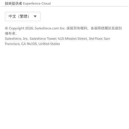
技術提供者
Experience Cloud
Select Org
中文（繁體）
© Copyright 2026, Salesforce.com Inc. 保留所有權利。各個商標屬於其個別
擁有者。
Salesforce, Inc. Salesforce Tower, 415 Mission Street, 3rd Floor, San
Francisco, CA 94105, United States