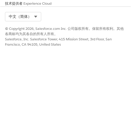
技术提供者
Experience Cloud
路由模式
最空闲
Select Org
中文（简体）
容量类型
继承
© Copyright 2026, Salesforce.com Inc. 公司版权所有。保留所有权利。其他
容量单位
5
各商标均为其各自的所有人所有。
Salesforce, Inc. Salesforce Tower, 415 Mission Street, 3rd Floor, San
创建队列。
Francisco, CA 94105, United States
从 Salesforce Classic 的设置中，在快速查找方框中输入队
列，选择
队列
，然后单击
新建
。
按如下方式指定队列的设置，并保存更改。
字段
值
标签
消息传递队列
队列名称
Messaging_Queue
向成员发送电子邮件
假
路由配置
messagingRoutingConfig
选定对象
消息传递会话