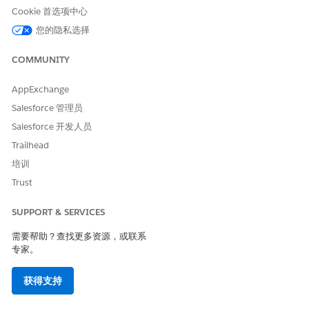
先决条件：
Cookie 首选项中心
为合作伙伴准备贵组织的汽车保修索赔帮助。
您的隐私选择
为合作伙伴配置汽车保修索赔帮助的用户权限
从 Agentforce Automotive Warranty Claims Assistance for
COMMUNITY
Partners 模板创建客服人员
AppExchange
启用消息传递设置。
从“设置”中，在快速查找框中输入消息传递，然后选择
消息
Salesforce 管理员
传递设置
。
Salesforce 开发人员
打开消息传递。
Trailhead
创建队列的路由配置
培训
从 Salesforce Classic 的设置中，在快速查找方框中输入路
Trust
由，选择路由配置，然后单击
新建
。
按如下方式指定路由配置的设置，并保存更改。
SUPPORT & SERVICES
字段
值
需要帮助？查找更多资源，或联系
专家。
路由配置名称
messagingRoutingConfig
开发人员名称
messagingRoutingConfig
获得支持
路由优先级
1