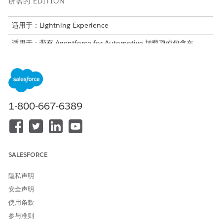
所需的 EDITION
适用于：Lightning Experience
适用于：带有 Agentforce for Automotive 加载项或包含在
Agentforce 1 Automotive Edition 中的
Enterprise
、
Performance
、
Unlimited
和
Developer
Edition。需要每个用
户拥有 Agentforce for Automotive 加载项，才可以访问操作。
所需用户权限
1-800-667-6389
创建和编辑流：
管理流权限
若要自定义 Experience Cloud
成为站点成员，并创建和设置
站点：
Experiences
SALESFORCE
OR
成为站点的成员，具有查看设
隐私声明
置和配置权限，并且是该站点
安全声明
的经验管理员、发布者或构建
者
使用条款
参与准则