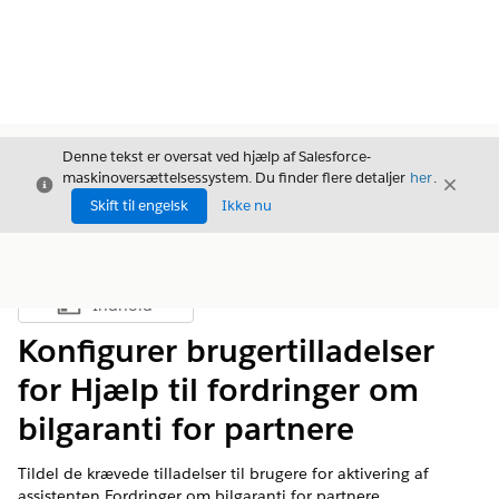
Denne tekst er oversat ved hjælp af Salesforce-
maskinoversættelsessystem. Du finder flere detaljer
her
.
Luk
Luk
Luk
Skift til engelsk
Ikke nu
Indhold
Vis indholdsfortegnelse
Konfigurer brugertilladelser
for Hjælp til fordringer om
bilgaranti for partnere
Tildel de krævede tilladelser til brugere for aktivering af
assistenten Fordringer om bilgaranti for partnere.