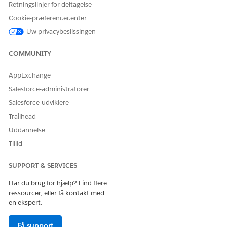
Vælg en bruger.
Retningslinjer for deltagelse
Klik på
Rediger tildelinger
på den relaterede liste
Cookie-præferencecenter
Tildelinger for tilladelsessæt.
Uw privacybeslissingen
Under Tilgængelige tilladelsessæt skal du vælge
tilladelsessættene
Automotive Foundation-bruger,
COMMUNITY
Garantilivscyklus for Experience Cloud, Meddel
skabelonbruger
og derefter klikke på
Tilføj
.
AppExchange
Gem dine ændringer.
Salesforce-administratorer
Salesforce-udviklere
Trailhead
LØSTE DENNE ARTIKEL DIT PROBLEM?
Uddannelse
Giv os besked, så vi kan forbedre os!
Tillid
Ja
Nej
SUPPORT & SERVICES
Har du brug for hjælp? Find flere
ressourcer, eller få kontakt med
en ekspert.
Få support