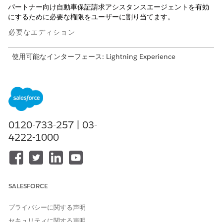
パートナー向け自動車保証請求アシスタンスエージェントを有効
にするために必要な権限をユーザーに割り当てます。
必要なエディション
使用可能なインターフェース: Lightning Experience
使用可能なエディション: Agentforce for Automotive アドオン
または Agentforce 1 Automotive Edition に含まれる
Enterprise
Edition、
Performance Edition
、
Unlimited
Edition、および
Developer
Edition。このアクションにアクセ
スするには、各ユーザーに Agentforce for Automotive アドオ
ンが必要です。
0120-733-257 | 03-
4222-1000
必要なユーザー権限
権限セットを割り当てる
「権限セットの割り当て」
および
SALESFORCE
「設定・定義を参照する」
プライバシーに関する声明
権限セットライセンスを割り当てます。
セキュリティに関する声明