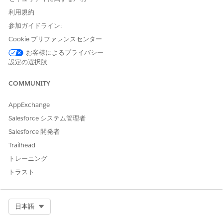
[設定] から、[クイック検索] ボックスに
と入力
「ユーザー」
利用規約
し、
[ユーザー]
を選択します。
ユーザを選択します。
参加ガイドライン:
[権限セットの割り当て] 関連リストで、
[割り当ての編集]
をク
Cookie プリファレンスセンター
リックします。
お客様によるプライバシー
[利用可能な権限セット]で、[
Automotive Foundationユーザ
設定の選択肢
ー]
、[Experience Cloud の保証ライフサイクル]、[プロンプ
トテンプレートユーザー] 権限セットを選択し、[
追加] を
クリ
COMMUNITY
ックします。
変更内容を保存します。
AppExchange
Salesforce システム管理者
Salesforce 開発者
この記事で問題は解決されましたか?
Trailhead
ご意見をお待ちしております。
トレーニング
はい
いいえ
トラスト
Select Org
日本語