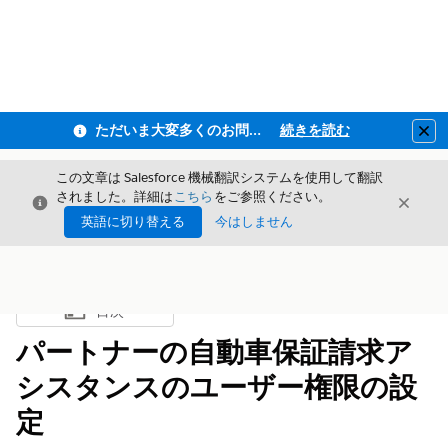
ただいま大変多くのお問い合わせをいただいており、ご連絡までにお時間を頂戴しております
続きを読む
Clo
この文章は Salesforce 機械翻訳システムを使用して翻訳
されました。詳細は
こちら
をご参照ください。
閉じる
閉じ
閉じる
英語に切り替える
今はしません
目次
目次を表示
パートナーの自動車保証請求ア
シスタンスのユーザー権限の設
定