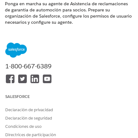
Ponga en marcha su agente de Asistencia de reclamaciones
de garantía de automoción para socios. Prepare su
organización de Salesforce, configure los permisos de usuario
necesarios y configure su agente.
EDICIONES NECESARIAS
Disponible en: Lightning Experience
Disponible en: Ediciones
Enterprise
,
Performance
,
Unlimited
y
Developer
Edition con el complemento
1-800-667-6389
Agentforce for Automotive Edition o incluido en Agentforce
1 Automotive Edition. Requiere que cada usuario tenga el
complemento Agentforce for Automotive para acceder a la
acción.
SALESFORCE
Prepare su organización
Antes de empezar a trabajar con Asistencia de
Declaración de privacidad
reclamaciones de garantía de automoción para socios,
configure su organización con las licencias requeridas,
Declaración de seguridad
prepare sus registros de datos y configure funciones
Condiciones de uso
requeridas para utilizar este agente.
Directrices de participación