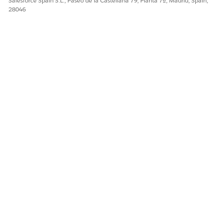
Salesforce Spain S.L., Paseo de la Castellana 79, Planta 7ª, Madrid, Spain,
consultas entrantes y utilice una implementación para
28046
integrar la experiencia de mensajería para sus clientes.
¿RESOLVIÓ ESTE ARTÍCULO SU PROBLEMA?
¡Háganos saber cómo podemos mejorar!
Sí
No