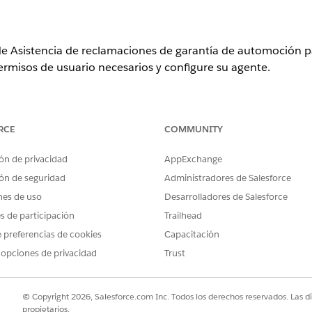
 Asistencia de reclamaciones de garantía de automoción pa
permisos de usuario necesarios y configure su agente.
ence
RCE
COMMUNITY
n,
Performance Edition
,
Unlimited Edition
y
Developer Edition
con 
ón de privacidad
AppExchange
en Agentforce 1 Automotive Edition. Requiere que cada usuario te
cción.
ón de seguridad
Administradores de Salesforce
nes de uso
Desarrolladores de Salesforce
es de participación
Trailhead
con Asistencia de reclamaciones de garantía de automoción para soc
sus registros de datos y configure funciones requeridas para utilizar
 preferencias de cookies
Capacitación
 opciones de privacidad
Trust
io para asistencia de reclamaciones de garantía de automoción pa
s a usuarios para activar el agente Asistencia de reclamaciones de
antilla Asistencia de reclamaciones de garantía de automoción Age
© Copyright 2026, Salesforce.com Inc. Todos los derechos reservados. Las d
te Asistencia de reclamaciones de garantía de automoción para soci
propietarios.