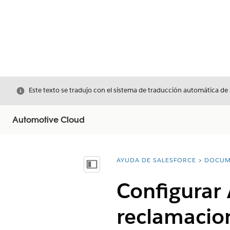
Cerrar
Este texto se tradujo con el sistema de traducción automática de
Automotive Cloud
AYUDA DE SALESFORCE
DOCUM
Usted está aquí:
Mostrar índice de materias
Configurar 
reclamacio