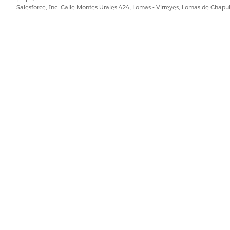
Salesforce, Inc. Calle Montes Urales 424, Lomas - Virreyes, Lomas de Chap
 ciclo de vida de ventas para vehículos y activos a los que los cl
clamaciones de garantía de automoción para socios en sitio de Ex
ncia de reclamaciones de garantía de automoción para socios esté 
ud. Configure los parámetros de chat y enrutamiento para gestionar 
la experiencia de mensajería para sus clientes.
PROBLEMA?
ejorar!