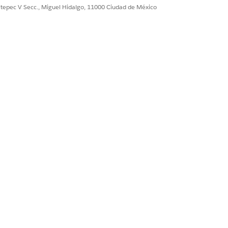
ultepec V Secc., Miguel Hidalgo, 11000 Ciudad de México
ientes pueden acceder desde un sitio de
perience Cloud
disponible para clientes directamente
consultas entrantes y utilice una
Sí
No