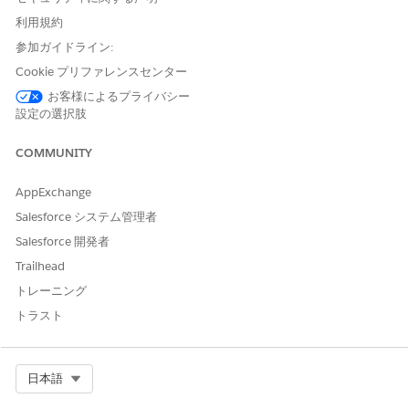
AgentforceServiceAgentAddOn
利用規約
これらの機能が有効になっていることを確認します。
参加ガイドライン:
[設定] > [機能設定] > [Automotive 設定] > [Automotive]
Cookie プリファレンスセンター
[設定] > [機能設定] > [自動車生成 AI]
お客様によるプライバシー
[設定] > [機能設定] > [自動車生成 AI] > [自動車サービスエー
設定の選択肢
ジェント]
[設定] > [機能設定] > [製造] > [保証ライフサイクル管理]
COMMUNITY
テンプレートのアクションで使用される顧客データと Salesforce
オブジェクトについての詳細は、「
エージェントとデータ使用
」
AppExchange
を参照してください。
Salesforce システム管理者
アセット
レコードを設定します。
Salesforce 開発者
保証条件
レコードを設定します。
Trailhead
保証条件と納入商品を関連付ける
納入商品保証
レコードを設定
トレーニング
します。
保証期間補償
を設定します。
トラスト
シリアル化できない商品を保証条件の対象範囲に関連付けます
(ある場合)。
請求
、
請求項目
、
請求補償範囲
、
請求補償範囲支払詳細
レコー
Select Org
日本語
ドを設定します。