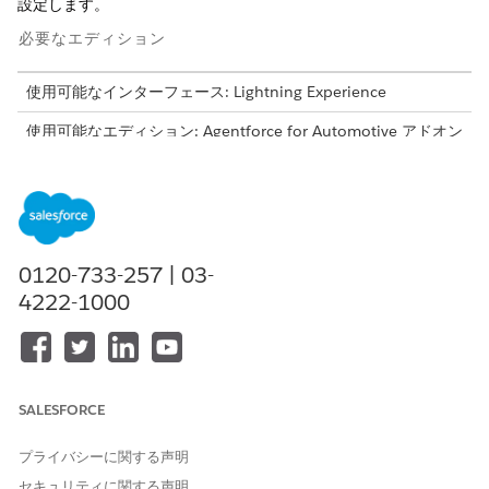
設定します。
必要なエディション
使用可能なインターフェース: Lightning Experience
使用可能なエディション: Agentforce for Automotive アドオン
または Agentforce 1 Automotive Edition に含まれる
Enterprise
Edition、
Performance Edition
、
Unlimited
Edition、および
Developer
Edition。このアクションにアクセ
スするには、各ユーザーに Agentforce for Automotive アドオ
ンが必要です。
0120-733-257 | 03-
組織に次のライセンスがプロビジョニングされていることを確認
4222-1000
します。
AutomotiveFoundationAddOn
AutomotiveFoundationForExprcCloudAddOn
WarrantyLifecycleManagementAddon (保証ライフサイクル
管理アドオン)
SALESFORCE
WarrantyLifecycleManagementForExperienceCloudAddOn
EinsteinForAutomotiveAddOn
プライバシーに関する声明
UniversalCreditMetering
セキュリティに関する声明