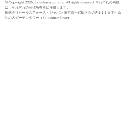
請求関係者オブジェクトの [関係者取引先] 項目の項目レベル
© Copyright 2026, Salesforce.com Inc. All rights reserved. それぞれの商標
セキュリティを設定します。
は、それぞれの商標所有者に帰属します。
株式会社セールスフォース・ジャパン 東京都千代田区丸の内1-1-3 日本生命
[設定] で、
[オブジェクトマネージャー]
に移動します。
丸の内ガーデンタワー（Salesforce Tower）
[クイック検索] ボックスに「Claim Participant」と入力
し、[
Claim Participant
] を選択します。
[項目とリレーション]
を選択します。
[
Participant Account
]を選択し、[
Set Field-Level
Security
]をクリックします。
プロファイルで [
参照可能]
を選択します。
変更内容を保存します。
Automotive Cloudで保証管理ライフサイクルを設定します。
「
Manage Warranties and Claims in Automotive Cloud
」
を参照してください。
この記事で問題は解決されましたか?
ご意見をお待ちしております。
はい
いいえ