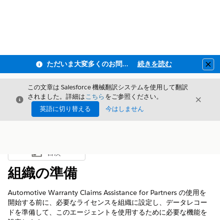
ただいま大変多くのお問い合わせをいただいており、ご連絡までにお時間を頂戴しております
続きを読む
Clo
この文章は Salesforce 機械翻訳システムを使用して翻訳
されました。詳細は
こちら
をご参照ください。
閉じる
閉じ
閉じる
英語に切り替える
今はしません
目次
目次を表示
組織の準備
Automotive Warranty Claims Assistance for Partners の使用を
開始する前に、必要なライセンスを組織に設定し、データレコー
ドを準備して、このエージェントを使用するために必要な機能を