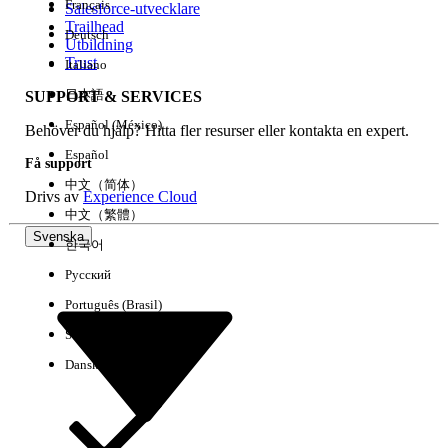
Français
Salesforce-utvecklare
Trailhead
Deutsch
Händelse
Utbildning
Trust
Italiano
日本語
SUPPORT & SERVICES
Español (México)
Behöver du hjälp? Hitta fler resurser eller kontakta en expert.
Rensa alla
Klart
Español
Få support
中文（简体）
Drivs av
Experience Cloud
中文（繁體）
Svenska
한국어
Русский
Português (Brasil)
Suomi
Dansk
Inga resultat