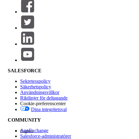
Filter (0)
VÄLJ FILTER
Lägg till
Produktområde
Funktionspåverkan
SALESFORCE
Sekretesspolicy
Säkerhetspolicy
Användningsvillkor
Riktlinjer för deltagande
Cookie-preferenscenter
Dina integritetsval
Version
COMMUNITY
AppExchange
English
Salesforce-administratörer