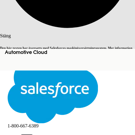
Sök
Stäng
Den här texten har översatts med Salesforces maskinöversättningssystem. Mer information
Automotive Cloud
Byt till engelska
Inte nu
här
.
Stäng
Stäng
1-800-667-6389