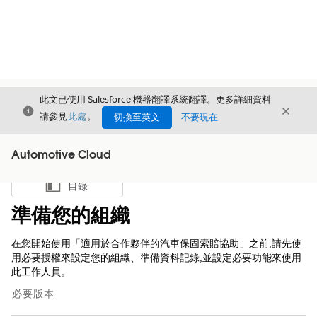
此文已使用 Salesforce 機器翻譯系統翻譯。更多詳細資料
結束
結束
結束
請參見
此處
。
切換至英文
不要現在
Automotive Cloud
目錄
顯示目錄
準備您的組織
在您開始使用「適用於合作夥伴的汽車保固索賠協助」之前,請先使
用必要授權來設定您的組織、準備資料記錄,並設定必要功能來使用
此工作人員。
必要版本