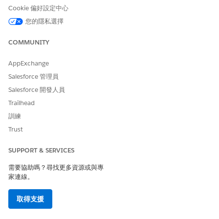
Cookie 偏好設定中心
如需在範本動作中使用的客戶資料和 Salesforce 物件詳細資料,請參
閱
工作人員與資料使用狀況
。
您的隱私選擇
設定
資產
記錄。
COMMUNITY
設定
保固條款
記錄。
設定
資產保固
記錄以建立保固條款與資產的關聯。
AppExchange
設定
保固條款涵蓋範圍
。
Salesforce 管理員
請確保將非可序列化產品與保固條款涵蓋範圍相關聯 (若有的
話)。
Salesforce 開發人員
設定「
索賠」
、「
索賠項目」
、「
索賠涵蓋範圍
」和「
索賠涵蓋
Trailhead
範圍付款詳細資料」
記錄。
訓練
設定「索賠參與者」物件上「參與者帳戶」欄位的欄位級安全
性。
Trust
進入「設定」，移至「
物件管理員
」。
在「快速尋找」方塊中,輸入索賠參與者,然後選取「
索賠參
SUPPORT & SERVICES
與者
」。
需要協助嗎？尋找更多資源或與專
選取「
欄位與關係
」。
家連線。
選取「
參與者帳戶
」,然後按一下「
設定欄位級安全性
」。
針對設定檔選取「
可見
」。
取得支援
儲存您的變更。
在 Automotive Cloud 中設定保固管理生命週期。