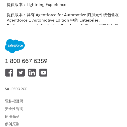
提供版本：Lightning Experience
提供版本：具有 Agentforce for Automotive 附加元件或包含在
Agentforce 1 Automotive Edition 中的
Enterprise
、
Performance
、
Unlimited
及
Developer
Edition。需要每個使
用者擁有 Agentforce for Automotive 附加元件才能存取動作。
請確認您的組織已佈建這些授權。
AutomotiveFoundationAddOn
AutomotiveFoundationForExprcCloudAddOn
1-800-667-6389
WarrantyLifecycleManagementAddon
WarrantyLifecycleManagementForExperienceCloudAddOn
EinsteinForAutomotiveAddOn
UniversalCreditMetering
AgentforceServiceAgentAddOn
SALESFORCE
確定這些功能已啟用。
隱私權聲明
設定> 功能設定> 汽車設定> 汽車
安全性聲明
設定> 功能設定> 汽車生成式 AI
使用條款
設定> 功能設定> 汽車生成式 AI> 汽車服務工作人員
設定> 功能設定> 製造> 保固週期管理
參與原則