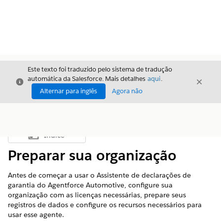
Este texto foi traduzido pelo sistema de tradução
automática da Salesforce. Mais detalhes
aqui
.
Fechar
Fecha
Fechar
Alternar para inglês
Agora não
Índice
Mostrar índice
Preparar sua organização
Antes de começar a usar o Assistente de declarações de
garantia do Agentforce Automotive, configure sua
organização com as licenças necessárias, prepare seus
registros de dados e configure os recursos necessários para
usar esse agente.