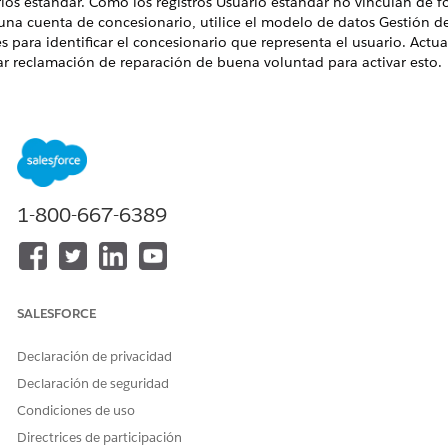
rios estándar. Como los registros Usuario estándar no vinculan de 
 una cuenta de concesionario, utilice el modelo de datos Gestión d
s para identificar el concesionario que representa el usuario. Actual
ear reclamación de reparación de buena voluntad para activar esto.
NES NECESARIAS
ble en: Lightning Experience
ble en:
Enterprise Edition
,
Unlimited Edition
y
Developer Edition
1-800-667-6389
PERMISOS DE USUARIO NECESARIOS
ificar un flujo:
Gestionar flujos
zar el elemento Flujo
SALESFORCE
tificar la ubicación del usuario, primero debe encontrar el vínculo 
Declaración de privacidad
que ejecuta y su Sucursal asignada.
Declaración de seguridad
nfiguración, en el cuadro Búsqueda rápida, busque Flujos y, a
Condiciones de uso
nuación, haga clic en
Flujos
.
el flujo
Crear reclamación de reparación
de buena voluntad y haga 
Directrices de participación