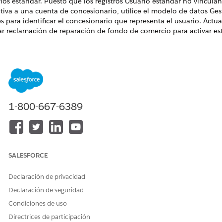
rios estándar. Puesto que los registros Usuario estándar no vincula
tiva a una cuenta de concesionario, utilice el modelo de datos Ges
s para identificar el concesionario que representa el usuario. Actual
ear reclamación de reparación de fondo de comercio para activar es
NES NECESARIAS
ble en: Lightning Experience
ble en:
Enterprise Edition
,
Unlimited Edition
y
Developer Edition
1-800-667-6389
PERMISOS DE USUARIO NECESARIOS
ificar un flujo:
Gestionar flujos
zar el elemento Flujo
SALESFORCE
tificar la ubicación del usuario, primero debe encontrar el vínculo 
Declaración de privacidad
que ejecuta y su Sucursal asignada.
Declaración de seguridad
nfiguración, en el cuadro Búsqueda rápida, busque Flujos y, a
Condiciones de uso
nuación, haga clic en
Flujos
.
el flujo
Crear reclamación reparación
de fondo de comercio y haga 
Directrices de participación