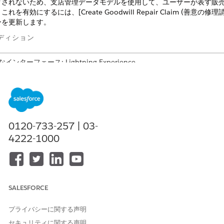
クされないため、支店管理データモデルを使用して、ユーザーが表す販
れを有効にするには、[Create Goodwill Repair Claim (善意の修
ローを更新します。
ディション
ンターフェース: Lightning Experience
なエディション:
Enterprise
Edition、
Unlimited
Edition、および
Deve
。
必要なユーザー権限
0120-733-257 | 03-
変更する
「フローの管理」
4222-1000
素の更新
ロケーションを特定するには、まず [実行ユーザー] と割り当てられた
つける必要があります。
SALESFORCE
] の [クイック検索] ボックスで「フロー」を検索し、[
フロー] を
クリッ
プライバシーに関する声明
e Goodwill Repair Claim
]フローを開き、[
Save As New Flow
]をクリ
セキュリティに関する声明