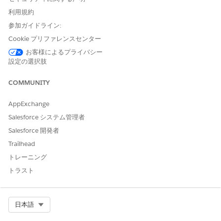
ベルと API 参照名を入力します。
利用規約
容を保存します。
参加ガイドライン:
 User Details (ユーザーの詳細を取得)] 要素の後のプラスアイコンをク
を取得
] を選択します。
Cookie プリファレンスセンター
次のように入力します。
お客様によるプライバシー
設定の選択肢
値
ラベル
Get Branch Unit Busin
COMMUNITY
 参照名
GetBranchUnitBusinessMembe
AppExchange
a Source (データソース)
Salesforce オブジェクト
Salesforce システム管理者
Salesforce 開発者
ジェクト
Branch Unit Business 
Trailhead
の要件
すべての条件に一致 (AND)
トレーニング
トラスト
ter Branch Unit Business Member Records (支店ユニットビジネス
り込み)] で、次の詳細を含む条件を入力します。
値
Select Org
日本語
Branch Unit Business M