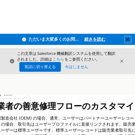
ただいま大変多くのお問い合わせをいただいており、ご連絡までにお時間を頂戴しております
続きを読む
Clo
この文章は Salesforce 機械翻訳システムを使用して翻訳
されました。詳細は
こちら
をご参照ください。
閉じる
閉じ
閉じる
英語に切り替える
今はしません
目次
目次を表示
業者の善意修理フローのカスタマイ
製造会社 (OEM) の場合、通常、ユーザーはパートナーユーザーレコ
この場合、取引先はユーザープロファイルに直接リンクされます。販売
ユーザーは標準ユーザーです。標準ユーザーレコードは販売業者取引先