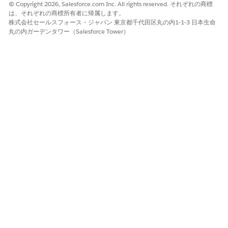
© Copyright 2026, Salesforce.com Inc. All rights reserved. それぞれの商標
子
次の文字列と一致する
は、それぞれの商標所有者に帰属します。
株式会社セールスフォース・ジャパン 東京都千代田区丸の内1-1-3 日本生命
実行ユーザー > Id
丸の内ガーデンタワー（Salesforce Tower）
応じて、次の詳細を含む条件を入力します。
値
有効
子
次の文字列と一致する
True
するレコード数] で
[最初のレコードのみ]
を選択します。
ードデータの保存方法] で、[
すべてのフィールド
を自動的に保存] を選
容を保存します。
D 数式の変更
ットビジネスメンバーレコードがある場合、フローを使用して支店に関
を検索します。