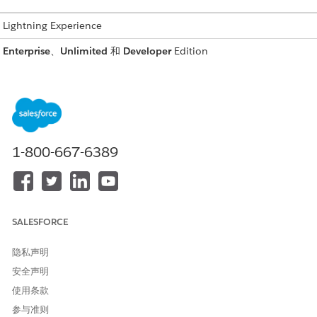
ghtning Experience
：
Enterprise
、
Unlimited
和
Developer
Edition
所需用户权限
：
管理流
元素
1-800-667-6389
户的位置，您必须首先找到运行用户及其分配的分支之间的链接。
设置”中，在快速查找框中，搜索流，然后单击
流
。
创建善意维修索赔
”流，然后单击
另存为新流
。
SALESFORCE
签和 API 名称。
更改。
“获取用户详细信息”元素后的加号图标，并选择
隐私声明
获取记录
。
详细信息，如下所示。
安全声明
值
使用条款
参与准则
获取分行单位业务成员