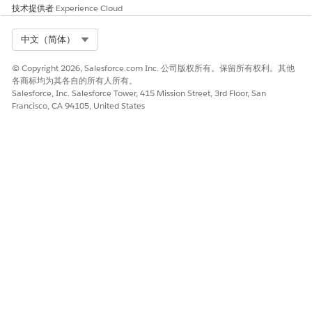
技术提供者
Experience Cloud
符
等于
真
Select Org
中文（简体）
存储的记录数量，选择
仅限第一个记录
。
© Copyright 2026, Salesforce.com Inc. 公司版权所有。保留所有权利。其他
如何存储记录数据，选择
自动存储所有字段
。
各商标均为其各自的所有人所有。
更改。
Salesforce, Inc. Salesforce Tower, 415 Mission Street, 3rd Floor, San
Francisco, CA 94105, United States
户识别公式
行单位业务成员记录时，使用该流查找与分行关联的客户。
创建善意维修索赔流”中，从导航菜单中，打开工具箱面板。
式下，单击
claimAccount
。
式字段中，输入
KVALUE({!Get_Branch_Unit_Business_Member.BranchUnit.Acco
tAccountIdFromAttributes.TextValue})
完成
。
更改。
流。