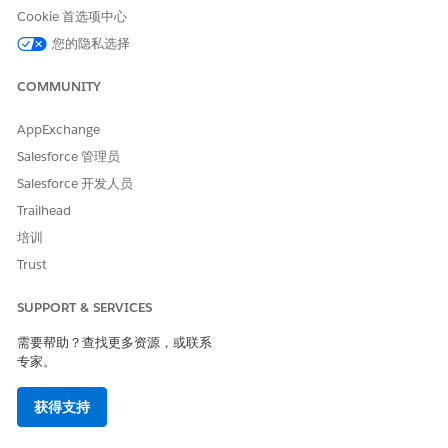
Cookie 首选项中心
 名称
GetBranchUnitBusinessMembe
您的隐私选择
源
Salesforce 对象
COMMUNITY
分行单位业务成员
AppExchange
要求
满足所有条件 (AND)
Salesforce 管理员
选分行单位业务成员记录中，输入包含以下详细信息的条件。
Salesforce 开发人员
Trailhead
值
培训
分行单位业务成员 ID
Trust
符
等于
SUPPORT & SERVICES
运行用户 > ID
需要帮助？查找更多资源，或联系
，输入具有以下详细信息的条件。
专家。
值
获得支持
有效