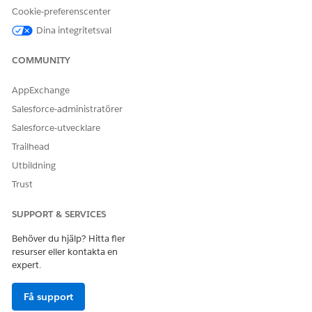
Cookie-preferenscenter
Dina integritetsval
Kom igång med fjärråtgärder för fordon
Innan du börjar använda Fjärråtgärder för fordon, gå
COMMUNITY
igenom produktnavigeringen.
Funktioner, fördefinierade komponenter och
AppExchange
exempeldata för fjärråtgärder för fordon
Salesforce-administratörer
Fjärråtgärder för fordon är en omfattande verktygslåda
Salesforce-utvecklare
utformad för att snabba på din funktionsdistribuering.
Den kombinerar standardfunktioner för Automotive med
Trailhead
exempeldata för att få igång din lösning på några minuter.
Utbildning
Trust
SUPPORT & SERVICES
LÖSTE DENNA ARTIKEL DITT PROBLEM?
Behöver du hjälp? Hitta fler
Berätta för oss vad vi kan förbättra!
resurser eller kontakta en
expert.
Ja
Nej
Få support