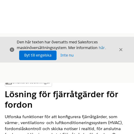
Den här texten har översatts med Salesforces
maskinöversättningssystem. Mer information
här
.
Stäng
Stäng
Stäng
Byt till engelska
Inte nu
Innehållsförteckningar
Visa innehållsförteckning
Lösning för fjärråtgärder för
fordon
Utforska funktioner för att konfigurera fjärråtgärder, som
värme-, ventilations- och luftkonditioneringssystem (HVAC),
fordonslåskontroll och skicka notiser i realtid, för anslutna