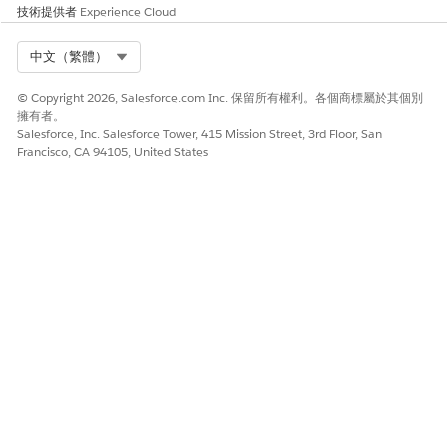
技術提供者
Experience Cloud
Select Org
中文（繁體）
© Copyright 2026, Salesforce.com Inc. 保留所有權利。各個商標屬於其個別
擁有者。
Salesforce, Inc. Salesforce Tower, 415 Mission Street, 3rd Floor, San
Francisco, CA 94105, United States