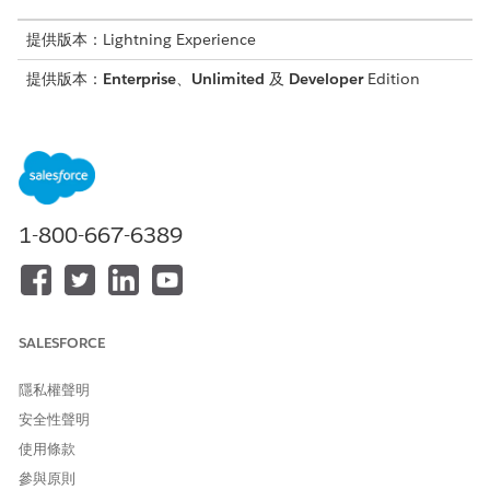
提供版本：Lightning Experience
提供版本：
Enterprise
、
Unlimited
及
Developer
Edition
Salesforce 建議在 Sandbox 中開始,以先驗證已安裝的組態
備註
1-800-667-6389
符合您的需求,再將其首展至生產。若要部署至生產組織,您的
Apex 程式碼必須擁有至少 75% 的程式碼範圍。如果安裝未成
功,請使用「設定」中「解決方案部署監視」頁面上可用的錯誤記
錄來瞭解原因。
SALESFORCE
開始使用車輛的遠端動作
在您開始使用「車輛的遠端動作」前,請先檢閱產品瀏覽。
隱私權聲明
安全性聲明
車輛的遠端動作功能、預先定義的元件和範例資料
「車輛的遠端動作」是一套全方位工具組,專為加速功能部署而
使用條款
設計。它將標準 Automotive 功能與範例資料結合在一起,以便
參與原則