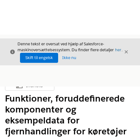
Denne tekst er oversat ved hjælp af Salesforce-
maskinoversættelsessystem. Du finder flere detaljer
her
.
Luk
Luk
Luk
Skift til engelsk
Ikke nu
Indhold
Vis indholdsfortegnelse
Funktioner, foruddefinerede
komponenter og
eksempeldata for
fjernhandlinger for køretøjer