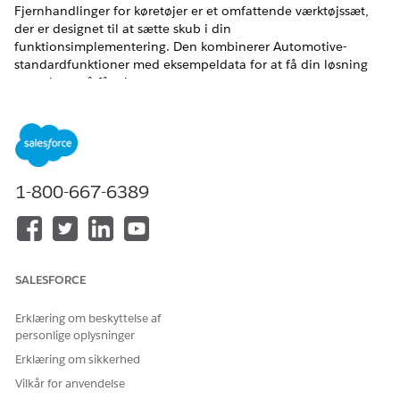
Fjernhandlinger for køretøjer er et omfattende værktøjssæt,
der er designet til at sætte skub i din
funktionsimplementering. Den kombinerer Automotive-
standardfunktioner med eksempeldata for at få din løsning
op at køre på få minutter.
Fjernhandlinger for køretøjer inkluderer disse funktioner til
omfattende administration af tilsluttede køretøjer-tjenester.
Disse funktionspræferencer aktiveres automatisk, når du
installerer fjernhandlinger for køretøjer.
1-800-667-6389
Biler
Begivenhedsorkestrering, der kan handles på
Køretøjstilsluttede tjenester
Køretøjskonsol
Telemetridefinition og handlingsstyring
SALESFORCE
Disse tilladelsessætlicenser er en del af løsningspakken.
Erklæring om beskyttelse af
Automotive Foundation-bruger
personlige oplysninger
Køretøjstilsluttede tjenester
Erklæring om sikkerhed
Konteksttjenesteadministrator
Kørsel af konteksttjeneste
Vilkår for anvendelse