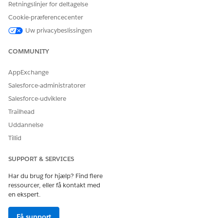
Industries Service Excellence
Retningslinjer for deltagelse
Omni Studio-administrator
Cookie-præferencecenter
Handlingsstyring for telemetridefinition - designer
Uw privacybeslissingen
Produktkatalogstyringsadministrator
Forenet katalog-administrator
COMMUNITY
Denne løsning installerer følgende påkrævede metadata for
HVAC-systemet (Heating, Ventilation and Air Conditioning) og
AppExchange
funktionerne Fjernadviseringer for køretøjer for chauffører:
Salesforce-administratorer
FUNKTIONSPAKKE
ARTEFAKTTYPE
ARTEFAKTNAVN
Salesforce-udviklere
Trailhead
VVS
Telemetridefinitio
HVACTelemetryDe
n
finitionVehicle
Uddannelse
Tillid
Telemetridefinitio
HVACTelemetryDe
nsversion
finitionVehicle
SUPPORT & SERVICES
Definitionstrin for
HVACTelemetr
telemetrikhandlin
yActionDefiniti
Har du brug for hjælp? Find flere
g
onVehicle_Veh
ressourcer, eller få kontakt med
icleHVACretrie
en ekspert.
ve
Få support