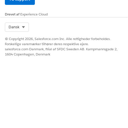
HVACTelemetr
yActionDefiniti
onVehicle_Veh
Drevet af
Experience Cloud
icleHVACsubm
it
Select Org
Dansk
Definition på
HVACTelemetryAct
© Copyright 2026, Salesforce.com Inc. Alle rettigheder forbeholdes.
telemetrikhandlin
ionDefinitionVehi
Forskellige varemærker tilhører deres respektive ejere.
g
cle
salesforce.com Danmark, filial af SFDC Sweden AB. Kampmannsgade 2,
1604 Copenhagen, Denmark
Attribut for
HVACTelemetr
definition på
yActionDefiniti
telemetrikhandlin
onVehicle_Veh
gstrin
icleHVACretrie
ve_AmbientAir
Temperatur
HVACTelemetr
yActionDefiniti
onVehicle_Veh
icleHVACretrie
ve_IsAirCondit
ioningActive