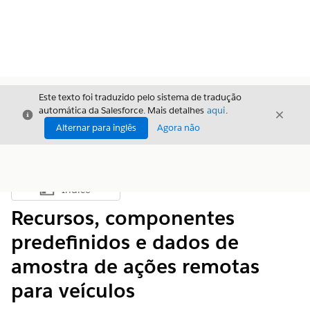
Este texto foi traduzido pelo sistema de tradução
automática da Salesforce. Mais detalhes
aqui
.
Fechar
Fecha
Fechar
Alternar para inglês
Agora não
Índice
Mostrar índice
Recursos, componentes
predefinidos e dados de
amostra de ações remotas
para veículos