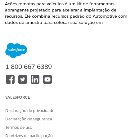
Ações remotas para veículos é um kit de ferramentas
abrangente projetado para acelerar a implantação de
recursos. Ele combina recursos padrão do Automotive com
dados de amostra para colocar sua solução em
funcionamento em minutos.
Ações remotas para veículos incluem estes recursos para
gerenciamento abrangente de serviços de Veículos
conectados. Esses prefixos de recurso são ativados
automaticamente quando você instala Ações remotas para
veículos.
1-800-667-6389
Automotivo
Orquestração de eventos acionável
Serviços conectados do veículo
Console do veículo
SALESFORCE
Definição de telemetria e gerenciamento de ação
Essas licenças de conjunto de permissões fazem parte do
Declaração de privacidade
pacote de soluções.
Declaração de segurança
Usuário da Automotive Foundation
Termos de uso
Serviços conectados do veículo
Diretrizes de participação
Administrador do Serviço de contexto