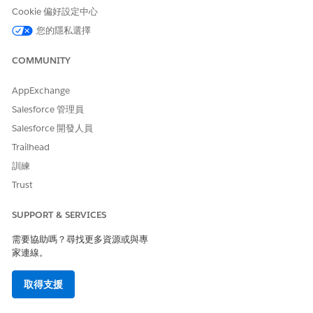
Cookie 偏好設定中心
功能搭售方案
成品類型
成品名稱
您的隱私選擇
HVAC
遙測定義
HVACTelemetryDe
COMMUNITY
finitionVehicle
遙測定義版本
HVACTelemetryDe
AppExchange
finitionVehicle
Salesforce 管理員
遠端測試動作定義
HVACTelemetr
Salesforce 開發人員
步驟
yActionDefiniti
Trailhead
onVehicle_Veh
訓練
icleHVACretrie
ve
Trust
HVACTelemetr
SUPPORT & SERVICES
yActionDefiniti
onVehicle_Veh
需要協助嗎？尋找更多資源或與專
icleHVACsubm
家連線。
it
取得支援
遠端測試動作定義
HVACTelemetryAct
ionDefinitionVehi