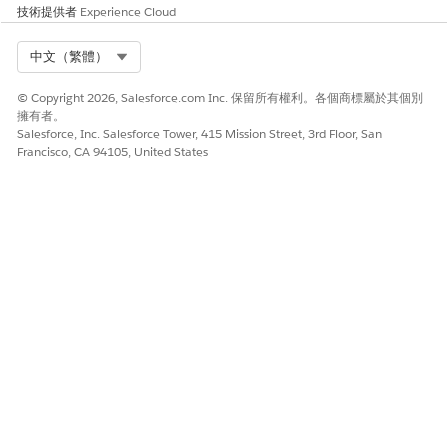
cle
技術提供者
Experience Cloud
遠端測試動作定義
HVACTelemetr
Select Org
中文（繁體）
步驟屬性
yActionDefiniti
onVehicle_Veh
© Copyright 2026, Salesforce.com Inc. 保留所有權利。各個商標屬於其個別
icleHVACretrie
擁有者。
ve_AmbientAir
Salesforce, Inc. Salesforce Tower, 415 Mission Street, 3rd Floor, San
Temperature
Francisco, CA 94105, United States
HVACTelemetr
yActionDefiniti
onVehicle_Veh
icleHVACretrie
ve_IsAirCondit
ioningActive
HVACTelemetr
yActionDefiniti
onVehicle_Veh
icleHVACretrie
ve_IsAutoPow
erOptimize
HVACTelemetr