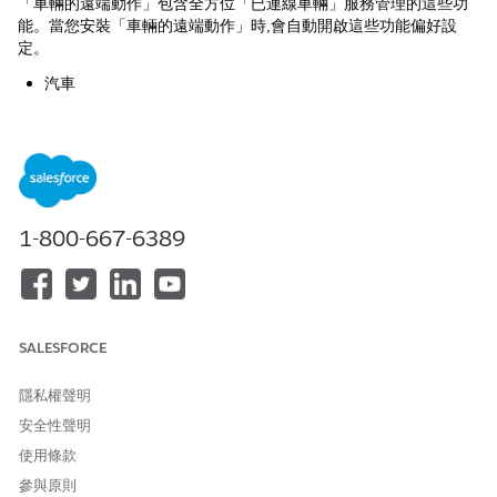
「車輛的遠端動作」包含全方位「已連線車輛」服務管理的這些功
能。當您安裝「車輛的遠端動作」時,會自動開啟這些功能偏好設
定。
汽車
可動作事件協調流程
車輛連線服務
車輛主控台
遠端測量定義與動作管理
這些權限集授權是解決方案搭售方案的一部分。
1-800-667-6389
汽車基礎使用者
車輛連線服務
內容服務管理員
內容服務執行階段
產業傑出服務
SALESFORCE
Omni Studio 管理員
遠端測量定義動作管理設計師
隱私權聲明
產品型錄管理員
安全性聲明
統一目錄管理員
使用條款
此解決方案會為「加熱、通風和空調 (HVAC)」系統和「駕駛遠端車
參與原則
輛通知」功能安裝下列必要中繼資料: