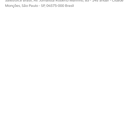
Salesforce Brasil, Av. Jornalista Roberto Marinho, 85 - 14º andar - Cidade
Consulte
Geração de processo de serviço para
Monções, São Paulo - SP, 04575-000 Brasil
definições de ação de telemetria
.
Conecte suas instâncias do Salesforce e do MuleSoft.
Crie uma credencial nomeada.
Crie definições de integração.
Para ver as etapas detalhadas, consulte
Ações remotas
para veículos
.
ESTE ARTIGO RESOLVEU SEU PROBLEMA?
Diga-nos para podermos melhorar!
Sim
Não