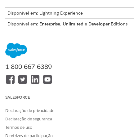
Disponível em: Lightning Experience
Disponível em:
Enterprise
,
Unlimited
e
Developer
Editions
Em Configuração, na caixa Busca rápida, localize e
selecione
Salesforce Go
.
Insira Ações remotas para veículos no campo Pesquisar e
selecione
Ações remotas para veículos
.
Clique em
Configurar
.
1-800-667-6389
Os usuários podem escolher entre uma Instalação padrão,
que instala automaticamente todas as soluções, ou uma
Instalação personalizada para selecionar recursos
específicos no pacote a ser instalado.
Para uma instalação padrão, clique em
Iniciar
e depois
SALESFORCE
em
Instalar
.
A instalação automatiza a configuração habilitando
Declaração de privacidade
recursos como Automotive Foundation, Orquestração
Declaração de segurança
de evento acionável, Serviço conectado do veículo,
Termos de uso
Console do veículo e Gerenciamento de ação e
definição de telemetria.
Diretrizes de participação