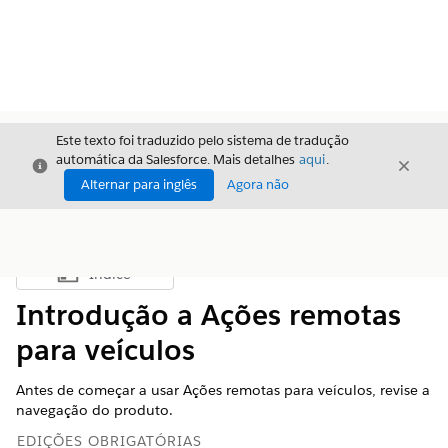
Este texto foi traduzido pelo sistema de tradução
automática da Salesforce. Mais detalhes
aqui
.
Fechar
Fecha
Fechar
Alternar para inglês
Agora não
Índice
Mostrar índice
Introdução a Ações remotas
para veículos
Antes de começar a usar Ações remotas para veículos, revise a
navegação do produto.
EDIÇÕES OBRIGATÓRIAS