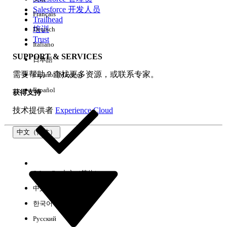
Salesforce 开发人员
Français
体验
Trailhead
培训
Deutsch
Trust
Italiano
SUPPORT & SERVICES
日本語
全部清除
完成
需要帮助？查找更多资源，或联系专家。
Español (México)
Español
获得支持
技术提供者
Experience Cloud
中文（简体）
Select Org
中文（简体）
中文（繁体）
한국어
Русский
没有结果