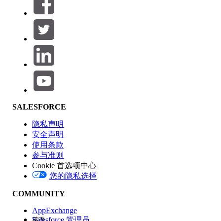
筛选器 (0)
选择筛选器
添加
产品区域
SALESFORCE
功能影响
隐私声明
安全声明
使用条款
参与准则
Cookie 首选项中心
版本
您的隐私选择
COMMUNITY
AppExchange
Salesforce 管理员
英语