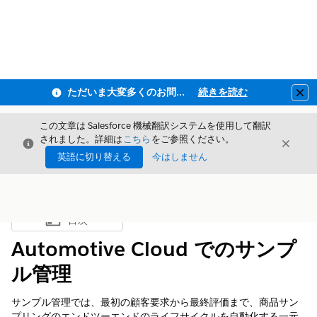
ただいま大変多くのお問い合わせをいただいており、ご連絡までにお時間を頂戴しております
続きを読む
Clo
この文章は Salesforce 機械翻訳システムを使用して翻訳
されました。詳細は
こちら
をご参照ください。
閉じる
閉じ
閉じる
英語に切り替える
今はしません
目次
目次を表示
Automotive Cloud でのサンプ
ル管理
サンプル管理では、最初の顧客要求から最終評価まで、商品サン
プリングのエンドツーエンドのライフサイクルを自動化する一元