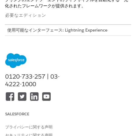
化されたフレームワークが提供されます。
必要なエディション
使用可能なインターフェース: Lightning Experience
使用可能なエディション:
Enterprise
Edition、
Unlimited
Edition、および
Developer
Edition
サンプル申請を一元化して、状況、商品の選択、承認を完全に可
視化します。標準カタログ商品と複雑なカスタム要件の両方の要
求を管理します。高価値または危険品目の承認を合理化し、営
0120-733-257 | 03-
業、業務、研究開発を 1 つの情報源で結び付けます。
4222-1000
詳細は、「
サンプルの管理
」を参照してください。
この記事で問題は解決されましたか?
SALESFORCE
ご意見をお待ちしております。
プライバシーに関する声明
はい
いいえ
セキュリティに関する声明