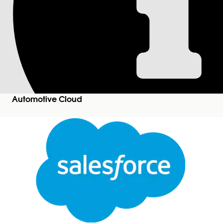
Solucionar problem
en Automotive Clo
¿No puede hacer que Automotive Scheduler funcio
estas soluciones.
Automotive Cloud
Ediciones necesarias
Disponible en:
Enterprise Edition
,
Unlimited Edit
Versión
Cuando un usuario interno no puede encontrar 
concesionario en la pantalla Seleccionar una ubic
asistente para versiones de prueba.
Cerrar
Este texto se tradujo con el sistema de traducción automática de Salesforce. Obtenga más de