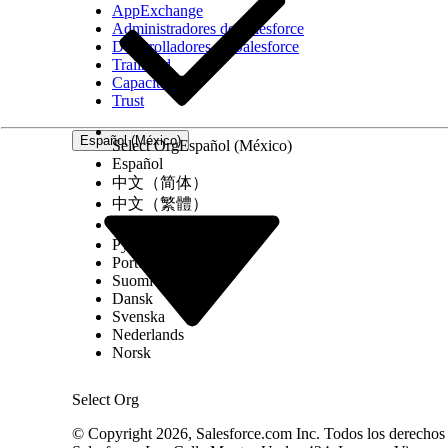
AppExchange
Administradores de Salesforce
Desarrolladores de Salesforce
Trailhead
Capacitación
Trust
Español (México)
Select Org
Español (México)
Español
中文（简体）
中文（繁體）
한국어
Русский
Cuando un usuario no encuentra los puestos de 
Português (Brasil)
desea para una cita en la pantalla Seleccionar un
Suomi
hora de un asistente de citas de servicio de prueb
Dansk
conducción o vehículo.
Svenska
Nederlands
Norsk
Select Org
© Copyright 2026, Salesforce.com Inc. Todos los derechos r