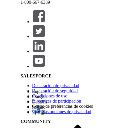
1-800-667-6389
Cuando un usuario no encuentra el vehículo que 
una prueba de conducción que se muestra en la p
Cerrar
Cerrar
Seleccionar un vehículo del asistente.
Salesforce Help | Article
Cuando un usuario no puede encontrar el técnico 
que desea para una prueba de conducción o una 
servicio de vehículo.
SALESFORCE
Declaración de privacidad
Declaración de seguridad
English
Condiciones de uso
Français
Directrices de participación
Deutsch
Centro de preferencias de cookies
Italiano
Sus opciones de privacidad
日本語
COMMUNITY