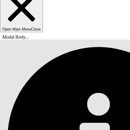
Open Main Menu
Close
Modal Body...
Usted está aquí:
Ayuda de Salesforce
Documentos
Automotive Cloud