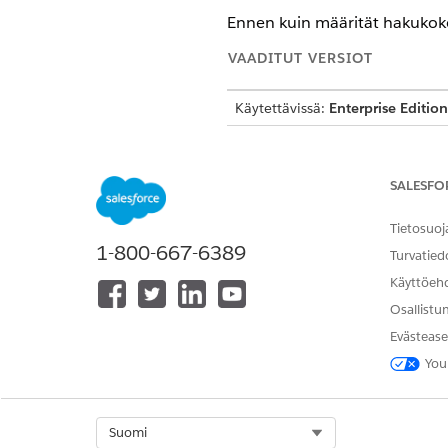
Ennen kuin määrität hakukok
VAADITUT VERSIOT
Käytettävissä:
Enterprise Edition
Ajoneuvon määritelmän haet
SALESFO
Ajoneuvon määritelmän haetta
ajoneuvon mallin määrityksiä 
Tietosuoj
1-800-667-6389
inventaariohaulle, mutta tar
Turvatied
Käyttöeh
Ajoneuvon määritelmän haetta
Osallistu
Tuote
Evästease
Hintakirjamerkintä
Yrityksen brändi
You
Maan geokoodi
Ajoneuvon määritelmä
Select Org
Suomi