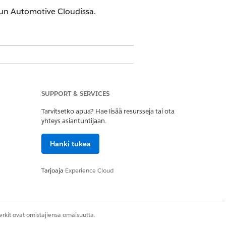
un Automotive Cloudissa.
SUPPORT & SERVICES
ja auttaa käyttäjiä hakemaan
Tarvitsetko apua? Hae lisää resursseja tai ota
oka muodostaa pohjan
yhteys asiantuntijaan.
Hanki tukea
ät.
Tarjoaja
Experience Cloud
rkit ovat omistajiensa omaisuutta.