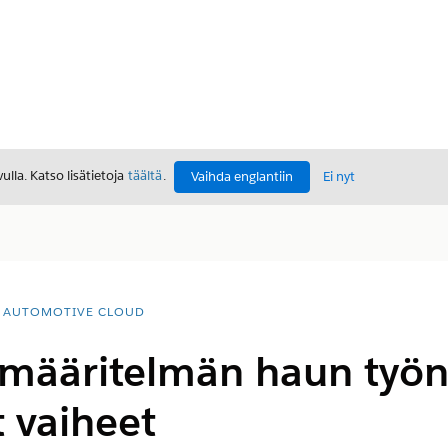
lla. Katso lisätietoja
täältä
.
Vaihda englantiin
Ei nyt
AUTOMOTIVE CLOUD
määritelmän haun työ
 vaiheet