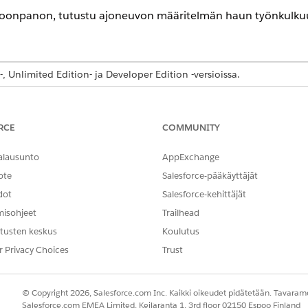
oonpanon, tutustu ajoneuvon määritelmän haun työnkulku
-, Unlimited Edition- ja Developer Edition -versioissa.
tavan kenttäobjektin tutkiminen
RCE
COMMUNITY
va kenttä -objekti yhdistää myös useiden objektien kentät 
käyttämällä eri kenttiä ehtoina. Se toimii datajoukkona, j
alausunto
AppExchange
kemmin ajoneuvon määritelmän lisätiedoille.
ote
Salesforce-pääkäyttäjät
dot
Salesforce-kehittäjät
va kenttä -objekti yhdistää seuraavien objektien avainkent
misohjeet
Trailhead
tusten keskus
Koulutus
r Privacy Choices
Trust
© Copyright 2026, Salesforce.com Inc. Kaikki oikeudet pidätetään. Tavarame
Salesforce.com EMEA Limited, Keilaranta 1, 3rd floor 02150 Espoo Finland