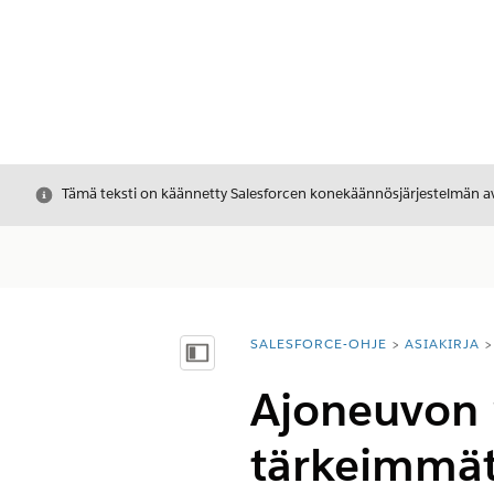
Sulje
Tämä teksti on käännetty Salesforcen konekäännösjärjestelmän avu
SALESFORCE-OHJE
ASIAKIRJA
Olet tässä:
Näytä sisällysluettelo
Ajoneuvon 
tärkeimmät