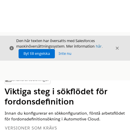
Den här texten har översatts med Salesforces
maskinöversättningssystem. Mer information
här
.
Stäng
Stäng
Stäng
Byt till engelska
Inte nu
Innehållsförteckningar
Visa innehållsförteckning
Viktiga steg i sökflödet för
fordonsdefinition
Innan du konfigurerar en sökkonfiguration, förstå arbetsflödet
för fordonsdefinitionsökning i Automotive Cloud.
VERSIONER SOM KRÄVS