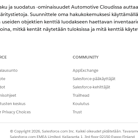
aku ja suodatus -ominaisuudet Automotive Cloudissa auttaa
itystietoja. Suunnittele oma hakukokemuksesi käyttämäll
ää useiden objektien kenttiä luodakseen haettavan inventaari
ina, mitkä kentät näytetään tuloksissa ja mitä kenttiä käytet
RCE
COMMUNITY
-,
Unlimited Edition
- ja
Developer Edition
-versioissa.
alausunto
AppExchange
 työnkulun tärkeimmät vaiheet
ote
Salesforce-pääkäyttäjät
koonpanon, tutustu ajoneuvon määritelmän haun työnkulkuun Auto
dot
Salesforce-kehittäjät
 luominen ajoneuvon määritelmän haulle
misohjeet
Trailhead
uunnitellaksesi ajoneuvon määritelmän hakukokemuksen käyttäjille
tusten keskus
Koulutus
toina ja mitä kenttiä he näkevät hakutuloksissa. Voit myös valita ken
gregointiin. Lopuksi voit valita, mitä toimintoja käyttäjä voi suoritta
r Privacy Choices
Trust
anon luominen ajoneuvon määritelmän haulle
© Copyright 2026, Salesforce.com Inc. Kaikki oikeudet pidätetään. Tavarame
ietoja päivitetään Ajoneuvon määritelmän haettava kenttä -objekti
Salesforce.com EMEA Limited, Keilaranta 1, 3rd floor 02150 Espoo Finland