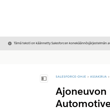
Sulje
Tämä teksti on käännetty Salesforcen konekäännösjärjestelmän avu
SALESFORCE-OHJE
ASIAKIRJA
Olet tässä:
Näytä sisällysluettelo
Ajoneuvon 
Automotive