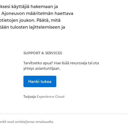
ksesi käyttäjiä hakemaan ja
ä Ajoneuvon määritelmän haettava
otietojen joukon. Päätä, mitä
ään tulosten lajittelemiseen ja
SUPPORT & SERVICES
Tarvitsetko apua? Hae lisää resursseja tai ota
yhteys asiantuntijaan.
motive Cloudissa.
Hanki tukea
si. Voit määrittää, mitä kenttiä
Tarjoaja
Experience Cloud
tät, joita käyttäjät voivat käyttää
a hakutietueille ja määrittää
rkit ovat omistajiensa omaisuutta.
ssa, jota käytetään ajoneuvon