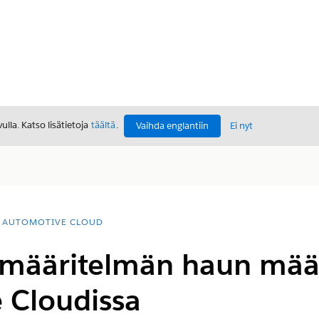
lla. Katso lisätietoja
täältä
.
Vaihda englantiin
Ei nyt
AUTOMOTIVE CLOUD
määritelmän haun mää
 Cloudissa