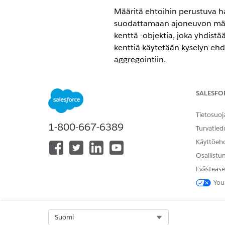
Määritä ehtoihin perustuva h
suodattamaan ajoneuvon määr
kenttä -objektia, joka yhdist
kenttiä käytetään kyselyn ehdo
aggregointiin.
VAADITUT VERSIOT
SALESFO
Käytettävissä:
Enterprise Edition
Tietosuoj
Ajoneuvon määritelmän haun
1-800-667-6389
Turvatied
Ennen kuin määrität hakuko
Käyttöeh
Hakue-ehtojen kokoonpanon
Osallistu
Luo hakuehtojen kokoonpano s
Evästease
käyttäjät käyttävät suodatineh
tulosten lajittelemiseen ja ag
You
sijaintiparametrit.
Haettavan objektin kokoonp
Select Org
Suomi
Jos haluat määrittää, miten t