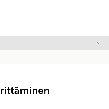
Sulje
Sulje
rittäminen