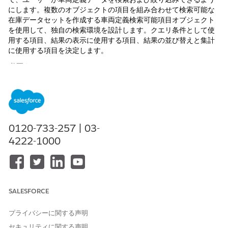
にします。複数のオブジェクトの項目を組み合わせて検索可能な
在庫データセットを作成する車両定義検索可能項目オブジェクト
を使用して、独自の検索環境を設計します。クエリ条件として使
用する項目、結果の表示に使用する項目、結果の並び替えと集計
に使用する項目を決定します。
必要なエディション
使用可能なエディション:
Enterprise
Edition、
Unlimited
Edition、および
Developer
Edition
車両定義検索ワークフローの主要なステップ
0120-733-257 | 03-
検索設定を定義する前に、Automotive Cloud の車両定義検索
4222-1000
ワークフローについて理解してください。
車両定義検索の検索条件設定の作成
検索条件設定を作成して、ユーザー向けの車両定義検索環境を
設計します。ユーザーが検索条件として使用する項目と、ユー
SALESFORCE
ザーの検索結果に表示される項目を定義できます。また、ユー
ザーが結果の並び替えと集計に使用できる項目を選択すること
プライバシーに関する声明
もできます。最後に、ユーザーが検索レコードで実行できるア
クションを選択し、ロケーションパラメーターを定義できま
セキュリティに関する声明