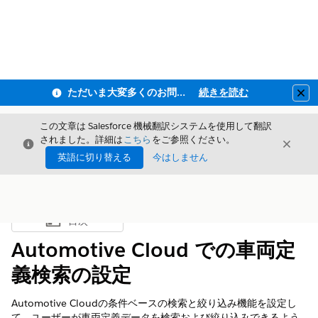
ただいま大変多くのお問い合わせをいただいており、ご連絡までにお時間を頂戴しております
続きを読む
Clo
この文章は Salesforce 機械翻訳システムを使用して翻訳
されました。詳細は
こちら
をご参照ください。
閉じる
閉じ
閉じる
英語に切り替える
今はしません
目次
目次を表示
Automotive Cloud での車両定
義検索の設定
Automotive Cloudの条件ベースの検索と絞り込み機能を設定し
て、ユーザーが車両定義データを検索および絞り込みできるよう