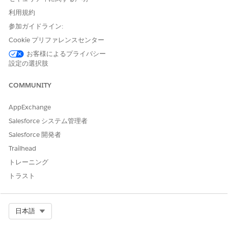
す。
利用規約
車両定義検索の検索可能なオブジェクト設定の作成
参加ガイドライン:
車両定義検索の基礎として使用される車両定義検索可能項目オ
Cookie プリファレンスセンター
ブジェクトのデータの更新方法を定義するには、検索可能なオ
お客様によるプライバシー
ブジェクト設定を作成します。車両定義検索可能項目レコード
設定の選択肢
を作成および更新するには、複数のソースオブジェクトのデー
タを変換するデータ処理エンジン定義を選択します。
COMMUNITY
AppExchange
Salesforce システム管理者
この記事で問題は解決されましたか?
Salesforce 開発者
ご意見をお待ちしております。
Trailhead
はい
いいえ
トレーニング
トラスト
Select Org
日本語