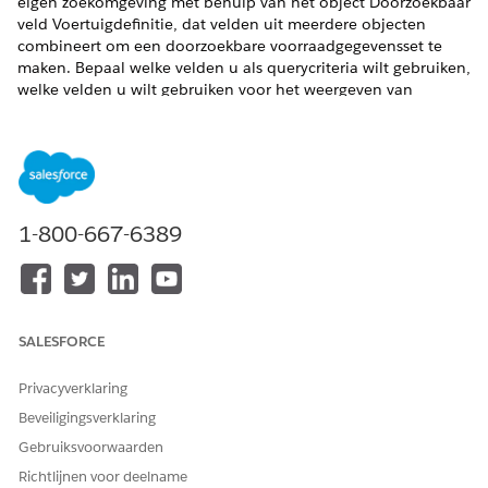
eigen zoekomgeving met behulp van het object Doorzoekbaar
veld Voertuigdefinitie, dat velden uit meerdere objecten
combineert om een doorzoekbare voorraadgegevensset te
maken. Bepaal welke velden u als querycriteria wilt gebruiken,
welke velden u wilt gebruiken voor het weergeven van
resultaten en welke velden u wilt gebruiken voor het sorteren
en aggregeren van de resultaten.
VEREISTE EDITIONS
Beschikbaar in:
Enterprise
,
Unlimited
en
Developer
Edition
1-800-667-6389
Belangrijke stappen in de werkstroom Zoeken in
voertuigdefinities
Voordat u een zoekconfiguratie instelt, moet u inzicht
hebben in de zoekwerkstroom voor voertuigdefinities in
SALESFORCE
Automotive Cloud.
Privacyverklaring
Een configuratie van zoekcriteria maken voor zoeken in
voertuigdefinities
Beveiligingsverklaring
Maak een configuratie voor zoekcriteria om de
Gebruiksvoorwaarden
zoekomgeving voor voertuigdefinities voor uw gebruikers
Richtlijnen voor deelname
te ontwerpen. U kunt bepalen welke velden gebruikers als