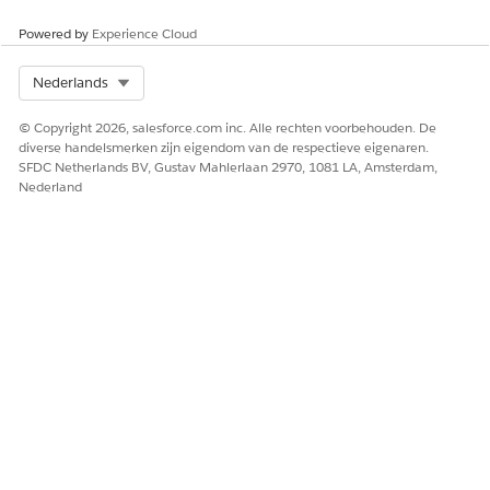
Laat ons weten wat we kunnen doen om te verbeteren!
Powered by
Experience Cloud
Ja
Nee
Select Org
Nederlands
© Copyright 2026, salesforce.com inc. Alle rechten voorbehouden. De
diverse handelsmerken zijn eigendom van de respectieve eigenaren.
SFDC Netherlands BV, Gustav Mahlerlaan 2970, 1081 LA, Amsterdam,
Nederland