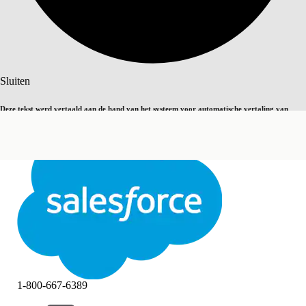
Zoeken
Sluiten
Deze tekst werd vertaald aan de hand van het systeem voor automatische vertaling van
Overschakelen op Engels
Niet nu
Salesforce. U vindt
hier
meer details.
Sluiten
Sluiten
1-800-667-6389