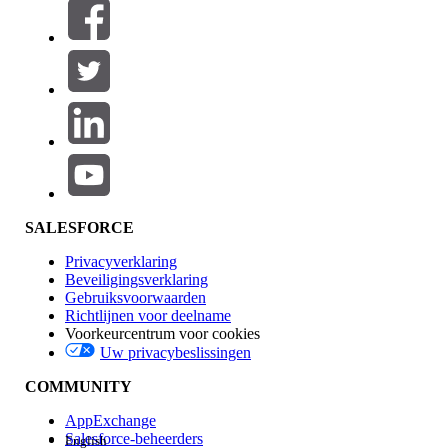
Filteren op (0)
FILTERS SELECTEREN
Productgebied
Toevoegen
Invloed op functies
SALESFORCE
Privacyverklaring
Beveiligingsverklaring
Gebruiksvoorwaarden
Richtlijnen voor deelname
Voorkeurcentrum voor cookies
Uw privacybeslissingen
Edition
COMMUNITY
AppExchange
Salesforce-beheerders
English