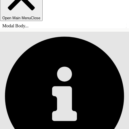
Open Main Menu
Close
Modal Body...
INHOUDSOPGAVE
Zoeken
Inhoudsopgave
weergeven
Inhoudsopgave