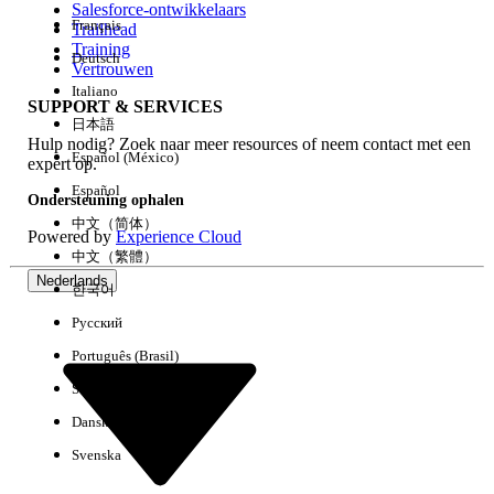
Salesforce-ontwikkelaars
Français
Trailhead
Ervaring
Training
Deutsch
Vertrouwen
Italiano
SUPPORT & SERVICES
日本語
Hulp nodig? Zoek naar meer resources of neem contact met een
Alles wissen
Gereed
Español (México)
expert op.
Español
Ondersteuning ophalen
中文（简体）
Powered by
Experience Cloud
中文（繁體）
Nederlands
한국어
Русский
Português (Brasil)
Suomi
Dansk
Svenska
Geen resultaten