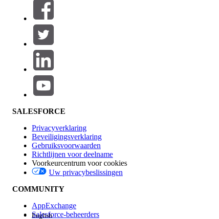
Filters (0)
FILTERS SELECTEREN
Productgebied
Toevoegen
Invloed op functies
SALESFORCE
Privacyverklaring
Beveiligingsverklaring
Gebruiksvoorwaarden
Richtlijnen voor deelname
Voorkeurcentrum voor cookies
Uw privacybeslissingen
Edition
COMMUNITY
AppExchange
Salesforce-beheerders
English