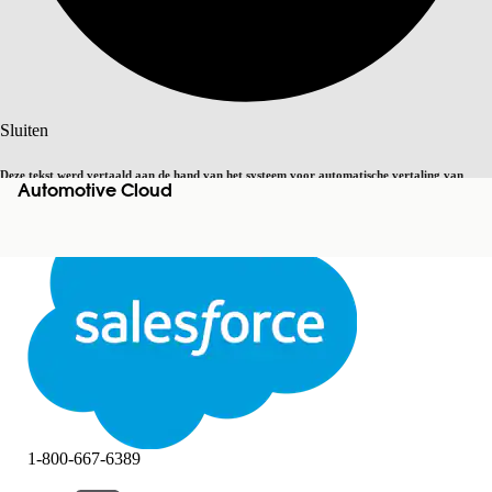
Zoeken
Sluiten
Deze tekst werd vertaald aan de hand van het systeem voor automatische vertaling van
Automotive Cloud
Overschakelen op Engels
Niet nu
Salesforce. U vindt
hier
meer details.
Sluiten
Sluiten
1-800-667-6389