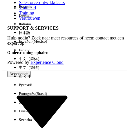
Salesforce-ontwikkelaars
Français
Trailhead
Ervaring
Training
Deutsch
Vertrouwen
Italiano
SUPPORT & SERVICES
日本語
Hulp nodig? Zoek naar meer resources of neem contact met een
Alles wissen
Gereed
Español (México)
expert op.
Español
Ondersteuning ophalen
中文（简体）
Powered by
Experience Cloud
中文（繁體）
Nederlands
한국어
Русский
Português (Brasil)
Suomi
Dansk
Svenska
Geen resultaten