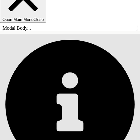
Open Main Menu
Close
Modal Body...
INHOUDSOPGAVE
Zoeken
Inhoudsopgave
weergeven
Inhoudsopgave