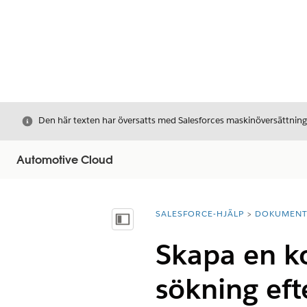
Stäng
Den här texten har översatts med Salesforces maskinöversättnin
Automotive Cloud
SALESFORCE-HJÄLP
DOKUMEN
Du är här:
Visa innehållsförteckning
Skapa en ko
sökning eft