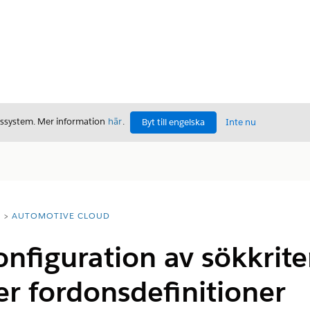
gssystem. Mer information
här
.
Byt till engelska
Inte nu
T
AUTOMOTIVE CLOUD
nfiguration av sökkriter
er fordonsdefinitioner