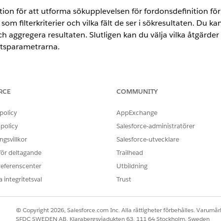
tion för att utforma sökupplevelsen för fordonsdefinition fö
om filterkriterier och vilka fält de ser i sökresultaten. Du ka
ch aggregera resultaten. Slutligen kan du välja vilka åtgärde
atsparametrarna.
ited och Developer Edition
RCE
COMMUNITY
ANVÄNDARBEHÖRIGHETER SOM KRÄVS FÖR ATT
policy
AppExchange
policy
Salesforce-administratörer
iterier:
Visa inställningar och konfig
gsvillkor
Salesforce-utvecklare
serad sökning och filter i din organisation.
 för deltagande
Trailhead
referenscenter
Utbildning
erad på objektet Sökbart fält för fordonsdefinition.
 integritetsval
Trust
i rutan Snabbsökning och välj sedan
Kriteribaserad sökning och fi
r
licka på
Ny
.
onstyp.
© Copyright 2026, Salesforce.com Inc. Alla rättigheter förbehålles. Varumärk
SFDC SWEDEN AB, Klarabergsviadukten 63, 111 64 Stockholm, Sweden