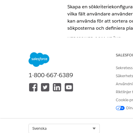
Skapa en sökkriteriekonfigura
vilka fält användare använder s
kan använda för att sortera o
sökposterna och definiera pl
VERSIONER SOM KRÄVS
Tillgängliga i:
Enterprise
, Unlim
SALESFO
Sekretess
1-800-667-6389
Säkerhets
Skapa en konfiguration för sökkr
Användnin
Aktivera funktionen Kriterieba
Riktlinjer
Cookie-p
Skapa en sökkonfiguration bas
Dina
I Inställningar, skriv
Kriterie
På fliken Sökkonfiguration, k
Välj
Standard
som konfigurati
Select Org
Svenska
Klicka på
Nästa
.