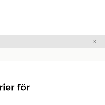
Stäng
Stäng
ier för