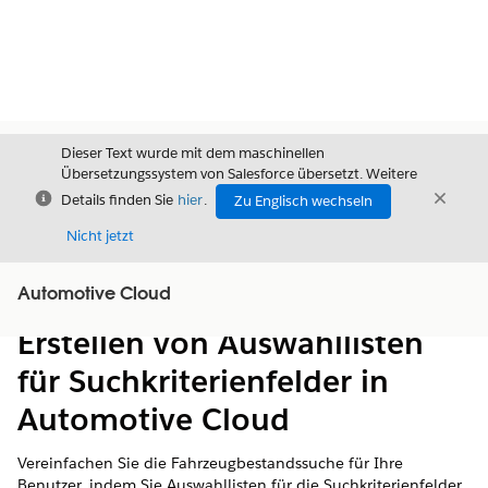
Dieser Text wurde mit dem maschinellen
Übersetzungssystem von Salesforce übersetzt. Weitere
Schließen
Schli
Details finden Sie
hier
.
Zu Englisch wechseln
Schließ
Nicht jetzt
Automotive Cloud
Inhalt
Inhalt anzeigen
Erstellen von Auswahllisten
für Suchkriterienfelder in
Automotive Cloud
Vereinfachen Sie die Fahrzeugbestandssuche für Ihre
Benutzer, indem Sie Auswahllisten für die Suchkriterienfelder