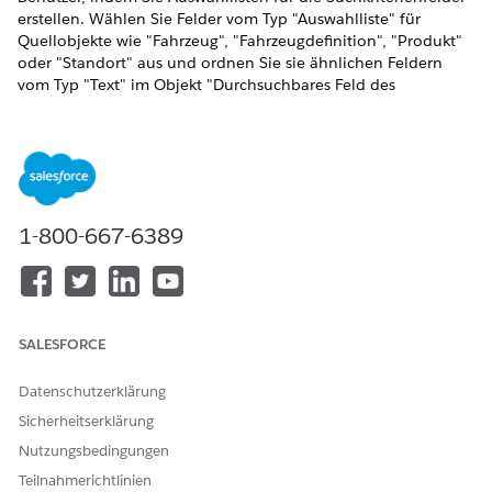
erstellen. Wählen Sie Felder vom Typ "Auswahlliste" für
Quellobjekte wie "Fahrzeug", "Fahrzeugdefinition", "Produkt"
oder "Standort" aus und ordnen Sie sie ähnlichen Feldern
vom Typ "Text" im Objekt "Durchsuchbares Feld des
Fahrzeugs" zu. Die Benutzer müssen nicht den genauen Wert
eines Suchkriterienfelds kennen und einen Wert eingeben. Sie
können einfach einen vordefinierten Auswahllistenwert für
die zugeordneten Felder auswählen und ihre Suchergebnisse
eingrenzen.
ERFORDERLICHE EDITIONEN
1-800-667-6389
Verfügbarkeit:
Enterprise
,
Unlimited
und
Developer
Edition
ERFORDERLICHE BENUTZERBERECHTIGUNGEN
SALESFORCE
Erstellen von
Setup und Konfiguration
Datenschutzerklärung
Kriterienfeldzuordnungen
anzeigen
für eine Konfiguration des
Sicherheitserklärung
durchsuchbaren Objekts:
Nutzungsbedingungen
Stellen Sie sicher, dass Sie eine Konfiguration des
Teilnahmerichtlinien