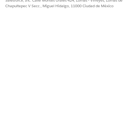
Salesforce, Inc. Calle Montes Urales 424, Lomas - Virreyes, Lomas de
Chapultepec V Secc., Miguel Hidalgo, 11000 Ciudad de México