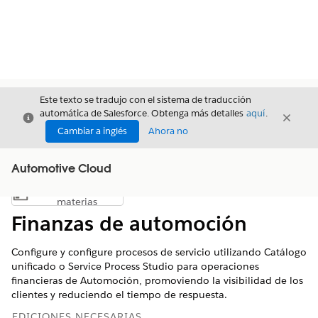
Este texto se tradujo con el sistema de traducción
automática de Salesforce. Obtenga más detalles
aquí
.
Cerrar
Cerrar
Cerrar
Cambiar a inglés
Ahora no
Automotive Cloud
Índice de
Mostrar índice de materias
materias
Finanzas de automoción
Configure y configure procesos de servicio utilizando Catálogo
unificado o Service Process Studio para operaciones
financieras de Automoción, promoviendo la visibilidad de los
clientes y reduciendo el tiempo de respuesta.
EDICIONES NECESARIAS