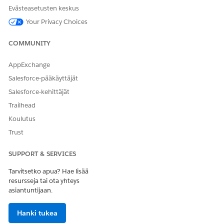
Evästeasetusten keskus
Your Privacy Choices
COMMUNITY
AppExchange
Salesforce-pääkäyttäjät
Salesforce-kehittäjät
Trailhead
Koulutus
Trust
SUPPORT & SERVICES
Tarvitsetko apua? Hae lisää
resursseja tai ota yhteys
asiantuntijaan.
Hanki tukea