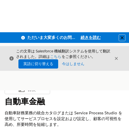
ただいま大変多くのお問い合わせをいただいており、ご連絡までにお時間を頂戴しております
続きを読む
Clo
この文章は Salesforce 機械翻訳システムを使用して翻訳
されました。詳細は
こちら
をご参照ください。
閉じる
閉じ
閉じる
英語に切り替える
今はしません
目次
目次を表示
自動車金融
自動車財務業務の統合カタログまたは Service Process Studio を
使用してサービスプロセスを設定および設定し、顧客の可視性を
高め、所要時間を短縮します。