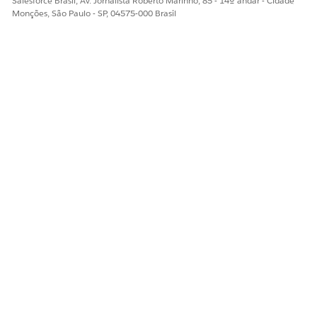
Salesforce Brasil, Av. Jornalista Roberto Marinho, 85 - 14º andar - Cidade
Monções, São Paulo - SP, 04575-000 Brasil