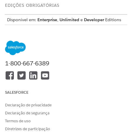
EDIÇÕES OBRIGATÓRIAS
Disponível em:
Enterprise
,
Unlimited
e
Developer
Editions
Reparo de boa vontade
Os revendedores ou fabricantes de equipamento original
podem usar o processo de serviço de Reparo de boa
vontade para dar suporte a clientes que solicitam
assistência de reparo para seus veículos ou ativos. Por
1-800-667-6389
meio desse processo, os revendedores podem selecionar
o veículo ou o ativo do cliente, revisar a cobertura de
garantia existente, escolher a ordem de trabalho relevante
e capturar comentários para dar suporte à solicitação de
goodwill. Um caso então é criado para o Administrador de
SALESFORCE
garantia, que revisa o histórico de reivindicações do
cliente e ordens de trabalho anteriores, avaliando a
Declaração de privacidade
solicitação no contexto do relacionamento de serviço do
cliente e padrões de reparo anteriores. O Administrador
Declaração de segurança
da garantia decide se uma declaração de goodwill deve
Termos de uso
ser gerada, determina os percentuais de contribuição a
Diretrizes de participação
serem aplicados a cada item de linha e registra o