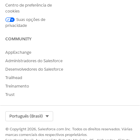
raciocínio por trás dessas decisões. Isso garante que a boa
Centro de preferência de
cookies
vontade seja estendida de maneira consistente e justa,
ajudando a fortalecer a fidelidade do cliente enquanto
Suas opções de
mantém uma governança clara sobre os custos de reparo
privacidade
opcionais.
COMMUNITY
AppExchange
Administradores do Salesforce
ESTE ARTIGO RESOLVEU SEU PROBLEMA?
Diga-nos para podermos melhorar!
Desenvolvedores do Salesforce
Trailhead
Sim
Não
Treinamento
Trust
Select Org
Português (Brasil)
© Copyright 2026, Salesforce.com Inc. Todos os direitos reservados. Várias
marcas comerciais dos respectivos proprietários.