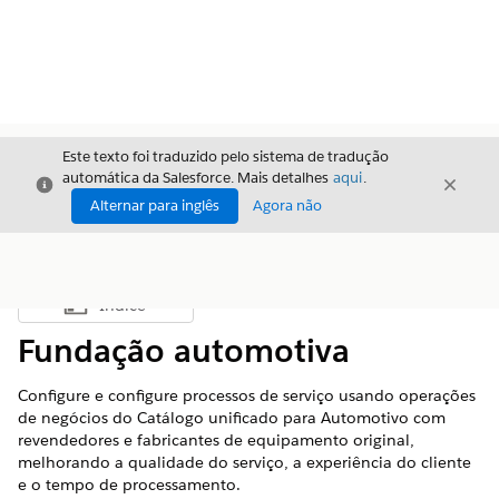
Este texto foi traduzido pelo sistema de tradução
automática da Salesforce. Mais detalhes
aqui
.
Fechar
Fecha
Fechar
Alternar para inglês
Agora não
Índice
Mostrar índice
Fundação automotiva
Configure e configure processos de serviço usando operações
de negócios do Catálogo unificado para Automotivo com
revendedores e fabricantes de equipamento original,
melhorando a qualidade do serviço, a experiência do cliente
e o tempo de processamento.