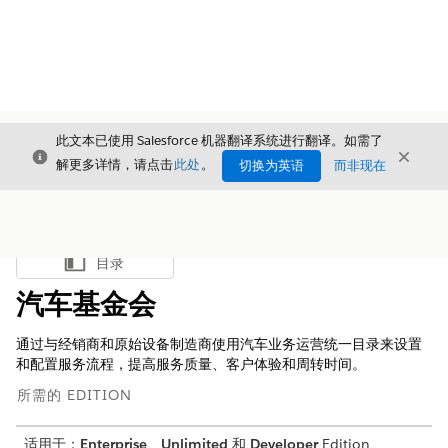
此文本已使用 Salesforce 机器翻译系统进行翻译。如需了
关闭
关闭
关闭
解更多详情，请点击
此处
。
切换为英语
而非现在
目录
显示目录
汽车基金会
通过与经销商和原始设备制造商使用汽车业务运营统一目录来设置
和配置服务流程，提高服务质量、客户体验和周转时间。
所需的 EDITION
适用于：
Enterprise
、
Unlimited
和
Developer
Edition