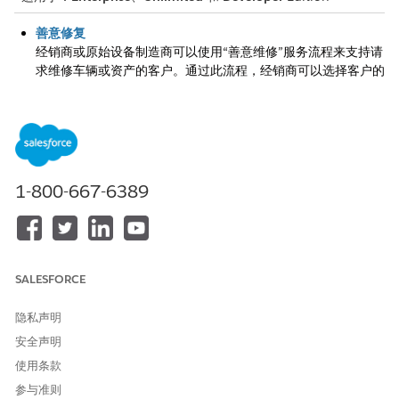
善意修复
经销商或原始设备制造商可以使用“善意维修”服务流程来支持请
求维修车辆或资产的客户。通过此流程，经销商可以选择客户的
车辆或资产，查看现有保修范围，选择相关工作订单，并获取意
见以支持善意请求。然后，为保修管理员创建个案，该管理员审
查客户的索赔历史和过去的工作订单，根据客户服务关系和以前
的维修模式评估请求。保修管理员决定是否提出商誉索赔，确定
应用于每个行项目的分摊百分比，并记录这些决定背后的原因。
这确保了善意的一致和公平扩展，有助于加强客户的忠诚度，同
1-800-667-6389
时保持对任意维修成本的明确治理。
SALESFORCE
本文章是否解决您的问题？
请与我们共享您的想法，以便我们进行改进！
隐私声明
安全声明
是
否
使用条款
参与准则