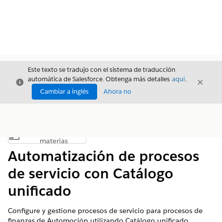
Este texto se tradujo con el sistema de traducción
automática de Salesforce. Obtenga más detalles
aquí
.
Cerrar
Cerrar
Cerrar
Cambiar a inglés
Ahora no
Índice de
Mostrar índice de materias
materias
Automatización de procesos
de servicio con Catálogo
unificado
Configure y gestione procesos de servicio para procesos de
finanzas de Automoción utilizando Catálogo unificado.