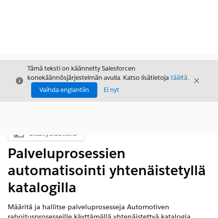
Tämä teksti on käännetty Salesforcen
konekäännösjärjestelmän avulla. Katso lisätietoja
täältä
.
Sulje
Sulje
Sulje
Vaihda englantiin
Ei nyt
Sisällysluettelo
Näytä sisällysluettelo
Palveluprosessien
automatisointi yhtenäistetyllä
katalogilla
Määritä ja hallitse palveluprosesseja Automotiven
rahoitusprosesseille käyttämällä yhtenäistettyä katalogia.