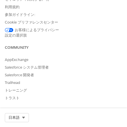
ます。ローンまたはリース支払の新しい条件を取得し、期日変
更要求に対する顧客の適格性を確認します。対象資格がある場
利用規約
合は、要求のケースを作成して追跡します。
参加ガイドライン:
支払延期
Cookie プリファレンスセンター
統合カタログを使用してサービスプロセス要求を作成すること
お客様によるプライバシー
で、顧客に代わって定期的なローン支払またはリース支払を延
設定の選択肢
期します。ローンまたはリース支払の新しい条件を取得し、顧
客の繰延要求の対象資格を確認します。対象資格がある場合
COMMUNITY
は、要求のケースを作成して追跡します。
AppExchange
自動車ローン・リース取引紛争
取引の紛争の事前作成済みサービスプロセスを使用して、過払
Salesforce システム管理者
い、重複請求、その他の取引関連の問題を管理します。専属金
Salesforce 開発者
融会社のサービス担当者は、顧客に代わってスムーズなカスタ
Trailhead
マーエクスペリエンスを提供し、紛争をすばやく解決できま
す。財務データを取得し、必要な取引のリストを取得し、定義
トレーニング
済みの理由に基づいて紛争を分類します。同じフローでサポー
トラスト
トドキュメントをアップロードし、必要な調査アンケートに回
答することで、迅速な解決を実現します。
リース延長
Select Org
日本語
事前作成済みサービスプロセスを使用して、自動車リースのリ