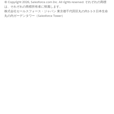
© Copyright 2026, Salesforce.com Inc. All rights reserved. それぞれの商標
ース延長要求の受け入れと履行を合理化します。サービス担当
は、それぞれの商標所有者に帰属します。
は、統合カタログの [延長リース] テンプレートを使用して、
株式会社セールスフォース・ジャパン 東京都千代田区丸の内1-1-3 日本生命
顧客に代わってサービスプロセス要求を開始できます。顧客の
丸の内ガーデンタワー（Salesforce Tower）
リース延長の理由を追加し、新しい期間を選択し、保険の詳細
を入力し、リース延長要求のサポートドキュメントをアップロ
ードします。申請が送信されると、アップロードされたドキュ
メントはリース延長が承認または却下されます。顧客は、提供
された却下理由に基づいて却下されたドキュメントを再アップ
ロードできます。
Request Loan Payoff Statement (ローン支払明細書の要求)
顧客がローン残高と支払の詳細に関する明確でタイムリーな情
報を取得できるようにすることで、顧客のローン支払プロセス
を簡素化します。
明細書のコピーの要求
顧客が金融口座の明細書のコピーを要求できるようにします。
請求書のコピーをメールまたは郵便のいずれかで希望住所に受
け取ることができます。
メールまたは電話の更新
ローンやリースに関連する更新をタイムリーかつ正確に行うた
めに、住所情報を常に更新します。