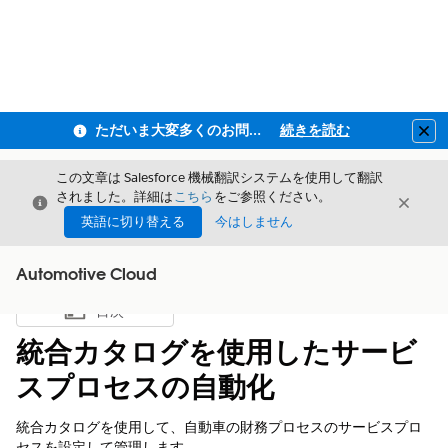
ただいま大変多くのお問い合わせをいただいており、ご連絡までにお時間を頂戴しております
続きを読む
Clo
この文章は Salesforce 機械翻訳システムを使用して翻訳
されました。詳細は
こちら
をご参照ください。
閉じる
閉じ
閉じる
英語に切り替える
今はしません
Automotive Cloud
目次
目次を表示
統合カタログを使用したサービ
スプロセスの自動化
統合カタログを使用して、自動車の財務プロセスのサービスプロ
セスを設定して管理します。