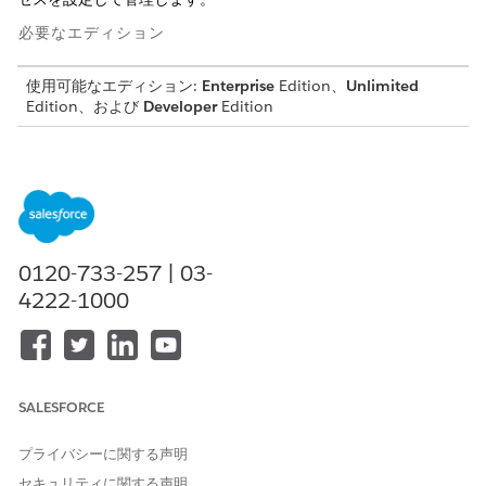
必要なエディション
使用可能なエディション:
Enterprise
Edition、
Unlimited
Edition、および
Developer
Edition
統合カタログユーザー権限
統合カタログで自動車財務サービスプロセスを設定するために
必要な権限を確認し、ユーザーロールに基づいて割り当てる方
法について説明します。
住所の更新
0120-733-257 | 03-
顧客の住所情報を顧客に代わって更新し、ローンやリースに関
4222-1000
連する更新をタイムリーかつ正確に行います。
手数料の取り消し
顧客の代理でローン口座またはリース口座に誤って設定された
請求を取り消します。
SALESFORCE
支払期日の変更
統合カタログを使用してサービスプロセス要求を作成し、顧客
プライバシーに関する声明
の代理で定期的なローン支払またはリース支払の期日を変更し
セキュリティに関する声明