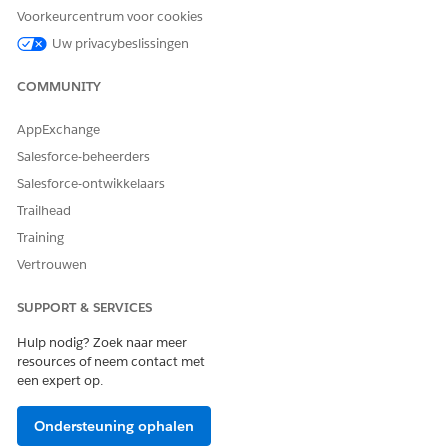
Contextservice
van
Voorkeurcentrum voor cookies
runtime
catalogusitems en
Kijker voor
serviceprocessen.
Uw privacybeslissingen
productcatalo
gusbeheer
COMMUNITY
Product
Discovery-
gebruiker
AppExchange
Salesforce-beheerders
Salesforce-ontwikkelaars
Trailhead
HEEFT DIT ARTIKEL UW PROBLEEM OPGELOST?
Training
Laat ons weten wat we kunnen doen om te verbeteren!
Vertrouwen
Ja
Nee
SUPPORT & SERVICES
Hulp nodig? Zoek naar meer
resources of neem contact met
een expert op.
Ondersteuning ophalen