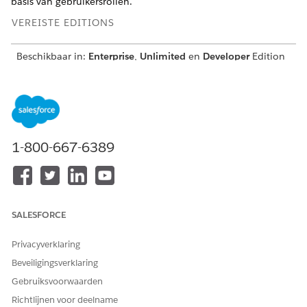
basis van gebruikersrollen.
VEREISTE EDITIONS
Beschikbaar in:
Enterprise
,
Unlimited
en
Developer
Edition
IDENTITEIT
MACHTIGINGENS
GEBRUIK
ET
Beheerder
Beheerder
Biedt gebruikers
gecombineerd
toegang om de
1-800-667-6389
e catalogus
app
Contextservice
Gecombineerde
beheerder
catalogus te
beheren en om
toegang te
verlenen aan
SALESFORCE
ontwerpers en
servicevertegenw
Privacyverklaring
oordigers.
Beveiligingsverklaring
Ontwerper
Agent van
Biedt gebruikers
Gebruiksvoorwaarden
gecombineerd
toegang tot het
e catalogus
gebruik en beheer
Richtlijnen voor deelname