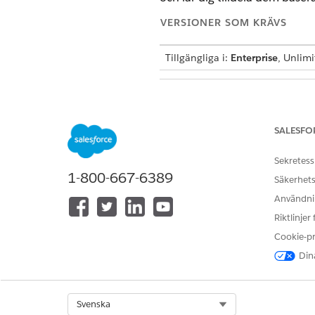
VERSIONER SOM KRÄVS
Tillgängliga i:
Enterprise
, Unlim
PERSONA
Admin
SALESFO
Sekretess
1-800-667-6389
Designer
Säkerhets
Användnin
Riktlinjer
Cookie-p
Dina
LÖSTE DENNA ARTIKEL DITT PR
Select Org
Svenska
Berätta för oss vad vi kan förbätt