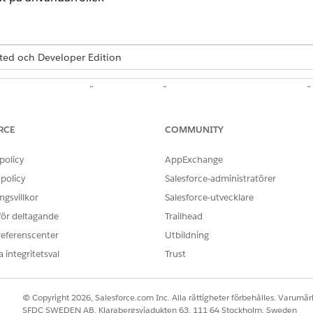
ited och Developer Edition
BEHÖRIGHETSUPPSÄTTNING
ANVÄ
Sammanslagen katalogadministratör
Ger a
Sammanhangsserviceadministratör
appen
RCE
COMMUNITY
åtkom
servi
policy
AppExchange
Agent för enhetlig katalog
Ger a
policy
Salesforce-administratörer
Sammanhangstjänstkörning
hante
gsvillkor
Salesforce-utvecklare
Visare av produktkataloghantering
Product Discovery-användare
 för deltagande
Trailhead
referenscenter
Utbildning
 integritetsval
Trust
OBLEM?
© Copyright 2026, Salesforce.com Inc. Alla rättigheter förbehålles. Varumärk
ra!
SFDC SWEDEN AB, Klarabergsviadukten 63, 111 64 Stockholm, Sweden