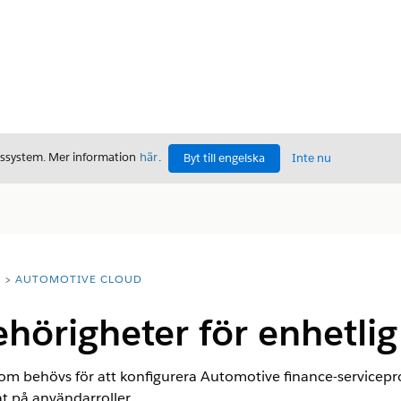
gssystem. Mer information
här
.
Byt till engelska
Inte nu
T
AUTOMOTIVE CLOUD
örigheter för enhetlig
m behövs för att konfigurera Automotive finance-servicepro
at på användarroller.