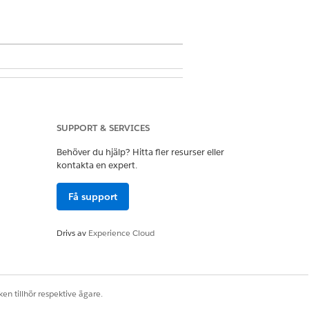
ND
nvändare åtkomst att administrera
 Sammanslagen katalog och att ge
SUPPORT & SERVICES
st till designers och
cerepresentanter.
Behöver du hjälp? Hitta fler resurser eller
kontakta en expert.
nvändare åtkomst att använda och
ra katalogobjekt och serviceprocesser.
Få support
Drivs av
Experience Cloud
Ja
Nej
en tillhör respektive ägare.