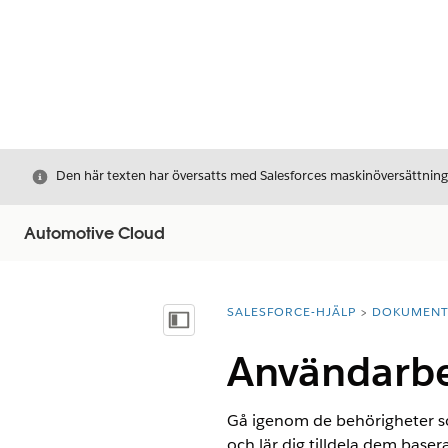
Stäng
Den här texten har översatts med Salesforces maskinöversättnin
Automotive Cloud
SALESFORCE-HJÄLP
DOKUMEN
Du är här:
Visa innehållsförteckning
Användarbeh
Gå igenom de behörigheter so
och lär dig tilldela dem baser