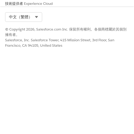
技術提供者
Experience Cloud
Select Org
中文（繁體）
© Copyright 2026, Salesforce.com Inc. 保留所有權利。各個商標屬於其個別
擁有者。
Salesforce, Inc. Salesforce Tower, 415 Mission Street, 3rd Floor, San
Francisco, CA 94105, United States