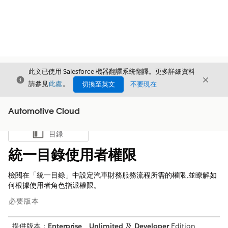
此文已使用 Salesforce 機器翻譯系統翻譯。更多詳細資料
結束
結束
結束
請參見
此處
。
切換至英文
不要現在
Automotive Cloud
目錄
顯示目錄
統一目錄使用者權限
檢閱在「統一目錄」中設定汽車財務服務流程所需的權限,並瞭解如
何根據使用者角色指派權限。
必要版本
提供版本：
Enterprise
、
Unlimited
及
Developer
Edition