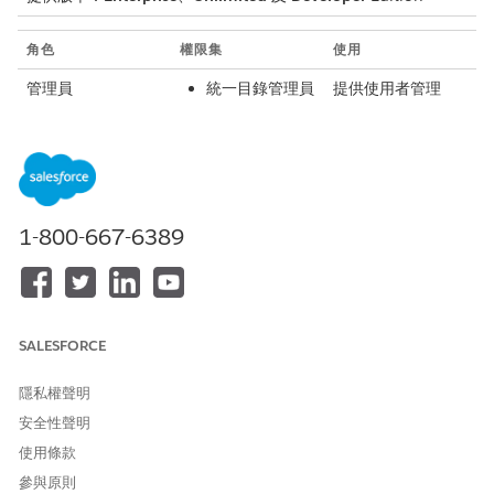
角色
權限集
使用
管理員
統一目錄管理員
提供使用者管理
內容服務管理員
「統一目錄」應用
程式的存取權,並提
供設計師和服務代
表的存取權。
設計師
統一目錄工作人
提供使用者使用和
1-800-667-6389
員
管理目錄項目和服
內容服務執行階
務流程的存取權。
段
產品型錄管理檢
視者
產品探索使用者
SALESFORCE
隱私權聲明
安全性聲明
此文章是否解決您的問題？
使用條款
請讓我們知道，以便我們改進！
參與原則