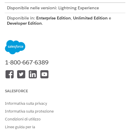
Disponibile nelle versioni: Lightning Experience
Disponibile in:
Enterprise Edition
,
Unlimited Edition
e
Developer Edition
.
AUTORIZZAZIONI UTENTE RICHIESTE
Per assegnare insiemi di
Assegna insiemi di
autorizzazioni agli utenti:
autorizzazioni
1-800-667-6389
E
Visualizza impostazione e
configurazione
SALESFORCE
Informativa sulla privacy
Informativa sulla protezione
Gli argomenti collegati in questo documento
IMPORTANTE
spiegano come funzionano i processi di assistenza con
Condizioni di utilizzo
Financial Services Cloud. È tuttavia possibile fare
Linee guida per la