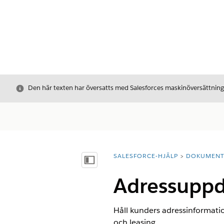
Stäng
Den här texten har översatts med Salesforces maskinöversättnin
SALESFORCE-HJÄLP
DOKUMEN
Du är här:
Visa innehållsförteckning
Adressuppd
Håll kunders adressinformatio
och leasing.