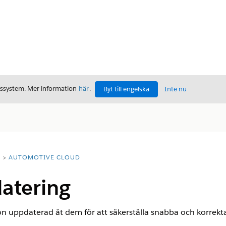
gssystem. Mer information
här
.
Byt till engelska
Inte nu
T
AUTOMOTIVE CLOUD
atering
n uppdaterad åt dem för att säkerställa snabba och korrekta 