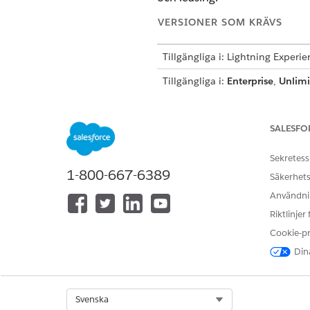
VERSIONER SOM KRÄVS
Tillgängliga i: Lightning Experi
Tillgängliga i:
Enterprise
,
Unlimi
SALESFO
Tilldela behörighetsuppsättning
Sekretess
1-800-667-6389
Säkerhets
Användnin
Riktlinjer
Cookie-p
Ämnena som länk
VIKTIG
se ämnena för att följ
Dina
Automotive Cloud.
Select Org
Svenska
Se till att tilldela behörighe