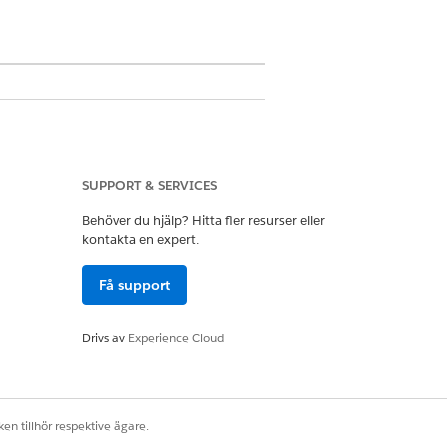
SUPPORT & SERVICES
ttningar
Behöver du hjälp? Hitta fler resurser eller
kontakta en expert.
iguration
Få support
Financial Services Cloud. Men du kan
Drivs av
Experience Cloud
figurationer som är specifika för
en tillhör respektive ägare.
l användare för att konfigurera och