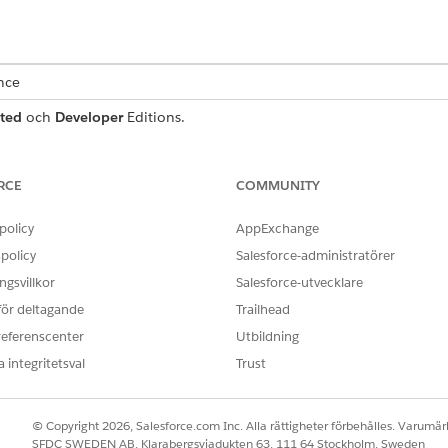
ence
ted
och
Developer
Editions.
ANVÄNDARBEHÖRIGHETER SOM KRÄVS
RCE
COMMUNITY
ar till användare:
Tilldela behörighetsuppsä
policy
AppExchange
OCH
policy
Salesforce-administratörer
Visa installation och konf
gsvillkor
Salesforce-utvecklare
 för deltagande
Trailhead
referenscenter
Utbildning
as i detta dokument förklarar hur serviceprocesser fungerar med 
a stegen för att skapa och anpassa serviceprocesser med några få kon
 integritetsval
Trust
© Copyright 2026, Salesforce.com Inc. Alla rättigheter förbehålles. Varumärk
tsuppsättningen Stiftelsen Fordon och tillgångsfinansiering til
SFDC SWEDEN AB, Klarabergsviadukten 63, 111 64 Stockholm, Sweden