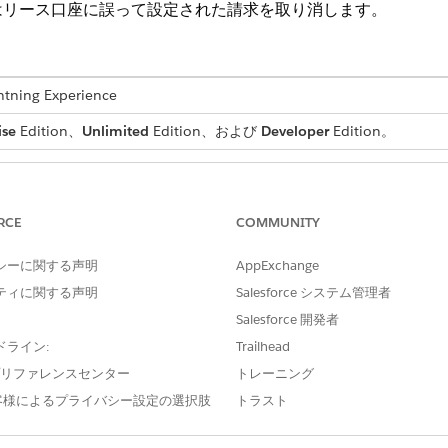
はリース口座に誤って設定された請求を取り消します。
ng Experience
ise
Edition、
Unlimited
Edition、および
Developer
Edition。
必要なユーザー権限
る
「権限セットの割り当て」
RCE
COMMUNITY
および
シーに関する声明
AppExchange
「設定・定義を参照する」
ティに関する声明
Salesforce システム管理者
Salesforce 開発者
ドライン:
Trailhead
クされているトピックでは、サービスプロセスが Financial Servic
e プリファレンスセンター
トレーニング
omotive Cloud に固有のいくつかの設定を使用して、サービスプ
きます。
客様によるプライバシー設定の選択肢
トラスト