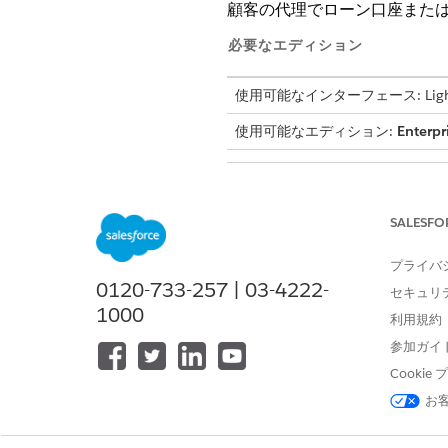
顧客の代理でローン口座また
必要なエディション
使用可能なインターフェース: Lightni
使用可能なエディション:
Enterpr
ユーザーに権限セットを割り当て
SALESFO
プライバ
0120-733-257 | 03-4222-
セキュリ
1000
利用規約
参加ガイ
このドキュメントにリン
重要
Cooki
明します。ただし、Aut
ってトピックを参照で
お