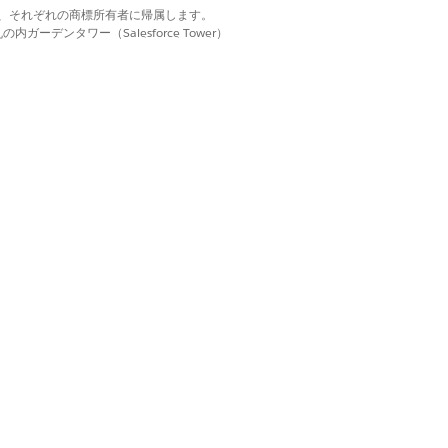
oundation (車両および納入商品財
d. それぞれの商標は、それぞれの商標所有者に帰属します。
ーデンタワー（Salesforce Tower）
ンの設定]
を選択します。
します。
ます。
プロセスコミュニケーションへの会社のロゴの組み込み
)。