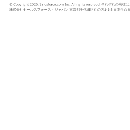
定して使用するための「Vehicle And Asset Finance F
© Copyright 2026, Salesforce.com Inc. All rights reserve
ーに割り当ててください。
株式会社セールスフォース・ジャパン 東京都千代田区丸の内1-1-3 日本生命丸の内ガ
な
コンポーネントを準備
します。
をインストール
します。
フォームに
接続します
。
Flow Orchestrator を更新
します。
テグレーションを有効にします。
 ボックスに
と入力し、
[インテグレーショ
「インテグレーションの設定」
インテグレーションで、[契約条件に
同意します
]をクリックします。
tions
を有効にします。
Instance (MuleSoft インスタンスに接続)]
をクリックします。
 をクリックします。
パスワードを入力し、[
Sign In (サインイン
)] をクリックします。
スを許可
] をクリックします。
Soft に接続するには数分かかります。
[
Enable (有効
)] をクリックします。
 ボックスに
と入力し、
[指定ログイン情報]
を選択
「指定ログイン情報」
成し、接続された MuleSoft インスタンスに追加されたことを確認し
ランチャーを設定
します。
any Logo in Service Process Communications (サービス